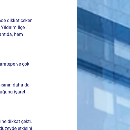
inde dikkat çeken 
Yıldırım İlçe 
antıda, hem 
aratepe ve çok 
pısının daha da 
uğuna işaret 
ne dikkat çekti. 
düzeyde etkisini 