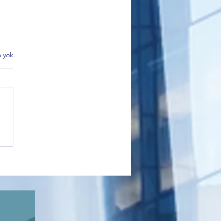
 yok
t Partisi Bursa İl Başkanı
a Gürsel’den BTSO
risi: “Bursa’nın İhtiyacı
 Merkezli Kalkınmadır”