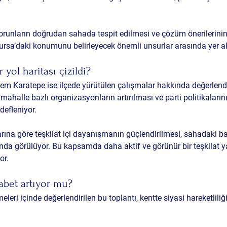
sorunların doğrudan sahada tespit edilmesi ve çözüm önerilerini
 Bursa’daki konumunu belirleyecek önemli unsurlar arasında yer al
r yol haritası çizildi?
dem Karatepe ise ilçede yürütülen çalışmalar hakkında değerlend
mahalle bazlı organizasyonların artırılması ve parti politikaları
edefleniyor.
rına göre teşkilat içi dayanışmanın güçlendirilmesi, sahadaki b
sında görülüyor. Bu kapsamda daha aktif ve görünür bir teşkilat y
or.
kabet artıyor mu?
eri içinde değerlendirilen bu toplantı, kentte siyasi hareketliliği