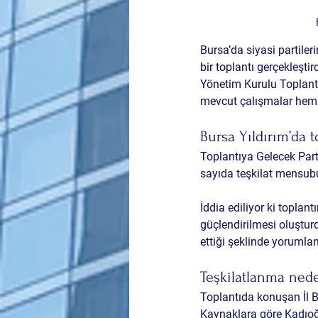
Bursa’da siyasi partiler
bir toplantı gerçekleştir
Yönetim Kurulu Toplantı
mevcut çalışmalar hem d
Bursa Yıldırım’da t
Toplantıya Gelecek Part
sayıda teşkilat mensubu
İddia ediliyor ki toplan
güçlendirilmesi oluştur
ettiği şeklinde yorumlan
Teşkilatlanma ned
Toplantıda konuşan İl B
Kaynaklara göre Kadıoğl