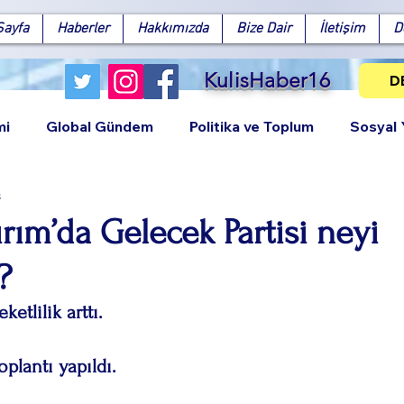
Sayfa
Haberler
Hakkımızda
Bize Dair
İletişim
D
KulisHaber16
D
mi
Global Gündem
Politika ve Toplum
Sosyal
s
ırım’da Gelecek Partisi neyi
?
Facebook
X (Twitter)
WhatsApp
LinkedIn
Pinterest
Bağlantıy
ketlilik arttı.
toplantı yapıldı.