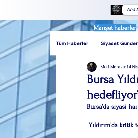
Ana 
Manşet haberler
Tüm Haberler
Siyaset Günde
Mert Morava
14 Ni
Teknoloji
Rumeli
Bursa Yıld
hedefliyor
Bursa’da siyasi hare
 Yıldırım’da kritik 