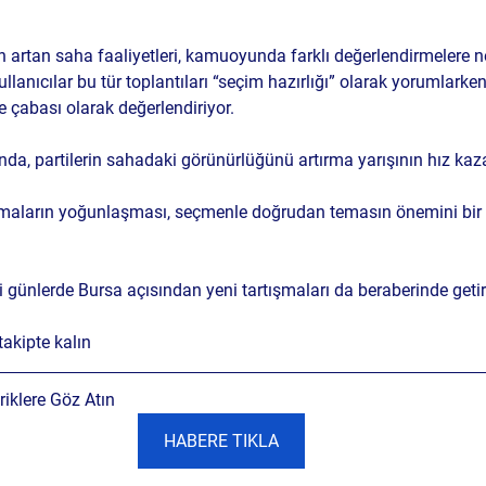
in artan saha faaliyetleri, kamuoyunda farklı değerlendirmelere n
anıcılar bu tür toplantıları “seçim hazırlığı” olarak yorumlarken, 
çabası olarak değerlendiriyor.
nda, partilerin sahadaki görünürlüğünü artırma yarışının hız kaz
lışmaların yoğunlaşması, seçmenle doğrudan temasın önemini bir
ünlerde Bursa açısından yeni tartışmaları da beraberinde getire
akipte kalın
iklere Göz Atın
HABERE TIKLA