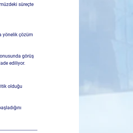
nümüzdeki süreçte 
ra yönelik çözüm 
ı konusunda görüş 
ade ediliyor.
itik olduğu 
aşladığını 