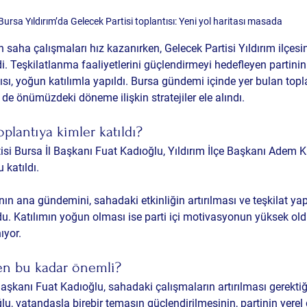
Bursa Yıldırım’da Gelecek Partisi toplantısı: Yeni yol haritası masada
in saha çalışmaları hız kazanırken, Gelecek Partisi Yıldırım ilçes
di. Teşkilatlanma faaliyetlerini güçlendirmeyi hedefleyen partinin 
sı, yoğun katılımla yapıldı. Bursa gündemi içinde yer bulan topl
e önümüzdeki döneme ilişkin stratejiler ele alındı.
oplantıya kimler katıldı?
isi Bursa İl Başkanı Fuat Kadıoğlu, Yıldırım İlçe Başkanı Adem K
 katıldı.
tının ana gündemini, sahadaki etkinliğin artırılması ve teşkilat ya
du. Katılımın yoğun olması ise parti içi motivasyonun yüksek old
ıyor.
en bu kadar önemli?
aşkanı Fuat Kadıoğlu, sahadaki çalışmaların artırılması gerektiği
u, vatandaşla birebir temasın güçlendirilmesinin, partinin yerel 