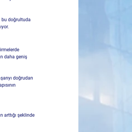
n bu doğrultuda 
ıyor.
irmelerde 
nın daha geniş 
aşarıyı doğrudan 
apısının 
n arttığı şeklinde 