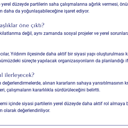
kle yerel düzeyde partilerin saha çalışmalarına ağırlık vermesi, ö
in daha da yoğunlaşabileceğine işaret ediyor.
şlıklar öne çıktı?
kilatlanma değil, aynı zamanda sosyal projeler ve yerel sorunla
ılar, Yıldırım ilçesinde daha aktif bir siyasi yapı oluşturulmas
 önümüzdeki süreçte yapılacak organizasyonların da planlandığı if
l ilerleyecek?
n değerlendirmelerde, alınan kararların sahaya yansıtılmasının kr
eri, çalışmaların kararlılıkla sürdürüleceğini belirtti.
mi içinde siyasi partilerin yerel düzeyde daha aktif rol almaya b
 olarak değerlendiriliyor.