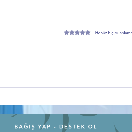
5 üzerinden 0 yıldız
Henüz hiç puanlama
Yüksel Karadeniz’den sert
Saade
açıklama: “Faturayı CHP’ye kesip
Hamz
yeni parti kuranlar dürüstlük
Eleşti
dersi veremez”
İnsan
BAĞIŞ YAP - DESTEK OL