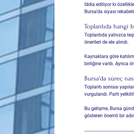
İddia ediliyor ki özelli
Bursa’da siyasi rekabet
Toplantıda hangi ba
Toplantıda yalnızca teş
önerileri de ele alındı.
Kaynaklara göre katılımc
birliğine vardı. Ayrıca
Bursa’da süreç nası
Toplantı sonrası yapıla
vurgulandı. Parti yetkilil
Bu gelişme, Bursa günde
gösteren önemli bir adım