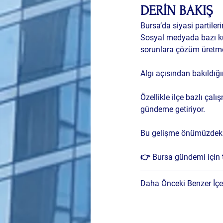
DERİN BAKIŞ
Bursa’da siyasi partiler
Sosyal medyada bazı kull
sorunlara çözüm üretme 
Algı açısından bakıldığı
Özellikle ilçe bazlı ça
gündeme getiriyor.
Bu gelişme önümüzdeki g
👉 Bursa gündemi için t
Daha Önceki Benzer İçer