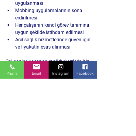
uygulanması
Mobbing uygulamalarının sona 
erdirilmesi
Her çalışanın kendi görev tanımına 
uygun şekilde istihdam edilmesi
Acil sağlık hizmetlerinde güvenliğin 
ve liyakatin esas alınması
Çalışanlar, yaşanan mağduriyetlerin bir 
an önce giderilmesini bekliyor.
Phone
Email
Instagram
Facebook
🟦 DERİN BAKIŞ
Bursa’daki bu tablo, kamuda emek, 
liyakat ve hukukun ne kadar kırılgan 
hale geldiğini bir kez daha gösteriyor. 
Hak arayan çalışanın “sistem dışına 
itilmesi” algısı güçlenirken, bu yaklaşım 
uzun vadede kamu hizmetlerinin 