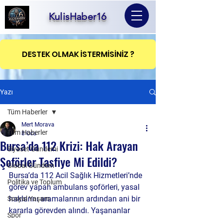
KulisHaber16
DESTEK OLMAK İSTERMİSİNİZ ?
Yazı
Tüm Haberler
Mert Morava
Tüm Haberler
8 Oca
Bursa’da 112 Krizi: Hak Arayan
Siyaset Gündemi
Şoförler Tasfiye Mi Edildi?
Global Gündem
Bursa’da 112 Acil Sağlık Hizmetleri’nde 
Politika ve Toplum
görev yapan ambulans şoförleri, yasal 
haklarını aramalarının ardından ani bir 
Sosyal Yaşam
kararla görevden alındı. Yaşananlar 
Spor