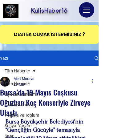
KulisHaber16
DESTEK OLMAK İSTERMİSİNİZ ?
Yazı
Tüm Haberler
Mert Morava
Tüm Haberler
20 May
Bursa’da 19 Mayıs Coşkusu
Siyaset Gündemi
Oğuzhan Koç Konseriyle Zirveye
Global Gündem
Ulaştı
Politika ve Toplum
Bursa Büyükşehir Belediyesi’nin 
Sosyal Yaşam
“Gençliğin Gücüyle” temasıyla 
Spor