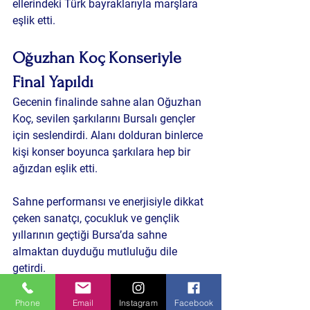
ellerindeki Türk bayraklarıyla marşlara 
eşlik etti.
Oğuzhan Koç Konseriyle 
Final Yapıldı
Gecenin finalinde sahne alan Oğuzhan 
Koç, sevilen şarkılarını Bursalı gençler 
için seslendirdi. Alanı dolduran binlerce 
kişi konser boyunca şarkılara hep bir 
ağızdan eşlik etti.
Sahne performansı ve enerjisiyle dikkat 
çeken sanatçı, çocukluk ve gençlik 
yıllarının geçtiği Bursa’da sahne 
almaktan duyduğu mutluluğu dile 
getirdi.
Oğuzhan Koç’un özellikle sevilen 
Phone
Email
Instagram
Facebook