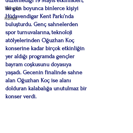
düzenlediği 19 Mayıs etkinlikleri, 
iki gün boyunca binlerce kişiyi 
Teknoloji
Hüdavendigar Kent Parkı’nda 
Rumeli
buluşturdu. Genç sahnelerden 
spor turnuvalarına, teknoloji 
atölyelerinden Oğuzhan Koç 
konserine kadar birçok etkinliğin 
yer aldığı programda gençler 
bayram coşkusunu doyasıya 
yaşadı. Gecenin finalinde sahne 
alan Oğuzhan Koç ise alanı 
dolduran kalabalığa unutulmaz bir 
konser verdi.