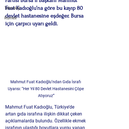
Partisi Bursa İl Başkanı Mahmut 
Fuat Kadıoğlu’na göre bu kayıp 80 
Teknoloji
devlet hastanesine eşdeğer. Bursa 
Rumeli
için çarpıcı uyarı geldi.
Mahmut Fuat Kadıoğlu’ndan Gıda İsrafı 
Uyarısı: “Her Yıl 80 Devlet Hastanesini Çöpe 
Atıyoruz”
Mahmut Fuat Kadıoğlu, Türkiye’de 
artan gıda israfına ilişkin dikkat çeken 
açıklamalarda bulundu. Özellikle ekmek 
israfının ulaştığı boyutlara vurgu yapan 