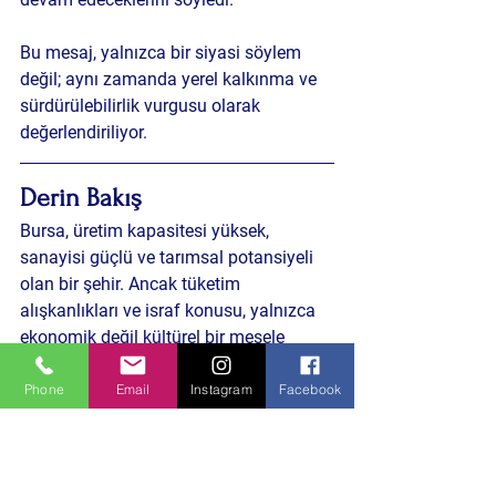
Bu mesaj, yalnızca bir siyasi söylem 
değil; aynı zamanda yerel kalkınma ve 
sürdürülebilirlik vurgusu olarak 
değerlendiriliyor.
Derin Bakış 
Bursa, üretim kapasitesi yüksek, 
sanayisi güçlü ve tarımsal potansiyeli 
olan bir şehir. Ancak tüketim 
alışkanlıkları ve israf konusu, yalnızca 
ekonomik değil kültürel bir mesele 
olarak da karşımıza çıkıyor.
Phone
Email
Instagram
Facebook
Eğer gıda israfı azaltılmazsa, bu durum 
hem belediye bütçeleri hem de kamu 
yatırımları üzerinde dolaylı baskı 