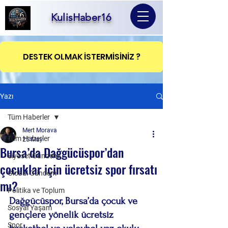
KulisHaber16
DESTEK OLMAK İSTERMİSİNİZ ?
Yazı
Tüm Haberler
Mert Morava
Tüm Haberler
25 May
Bursa’da Dağgücüspor’dan
Siyaset Gündemi
çocuklar için ücretsiz spor fırsatı
Global Gündem
mı?
Politika ve Toplum
Dağgücüspor, Bursa’da çocuk ve 
Sosyal Yaşam
gençlere yönelik ücretsiz 
Spor