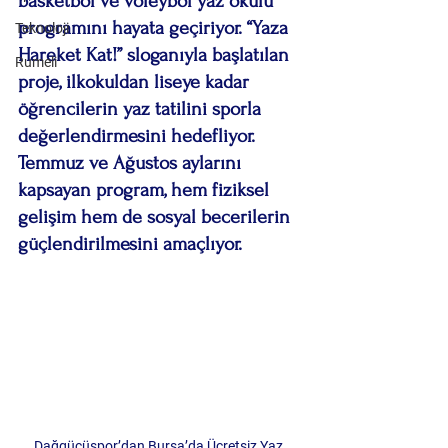
basketbol ve voleybol yaz okulu 
programını hayata geçiriyor. “Yaza 
Teknoloji
Hareket Kat!” sloganıyla başlatılan 
Rumeli
proje, ilkokuldan liseye kadar 
öğrencilerin yaz tatilini sporla 
değerlendirmesini hedefliyor. 
Temmuz ve Ağustos aylarını 
kapsayan program, hem fiziksel 
gelişim hem de sosyal becerilerin 
güçlendirilmesini amaçlıyor.
Dağgücüspor’dan Bursa’da Ücretsiz Yaz 