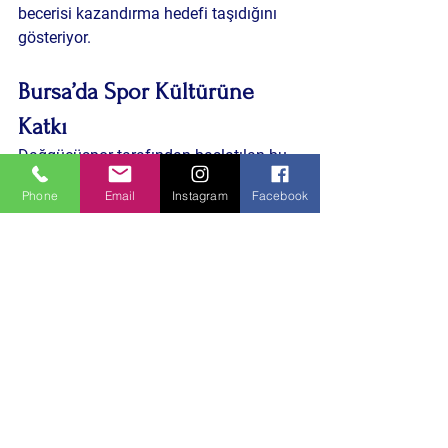
becerisi kazandırma hedefi taşıdığını 
gösteriyor.
Bursa’da Spor Kültürüne 
Katkı
Dağgücüspor tarafından başlatılan bu 
yaz okulu, Bursa’da gençlerin spora 
Phone
Email
Instagram
Facebook
yönlendirilmesi açısından önemli bir 
adım olarak değerlendiriliyor.
Uzmanlara göre bu tür projeler:
çocukların fiziksel gelişimini 
destekliyor
sosyal uyumu artırıyor
kötü alışkanlıklardan uzak tutuyor
takım ruhunu geliştiriyor