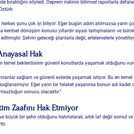
e bıraktığını söyledi. Deprem riskinin bilimsel raporlarla defala
Öztürk:
herkes şunu çok iyi biliyor: Eğer bugün adım atılmazsa yarın çok 
a kentsel dönüşüm konusu yıllardır siyasi tartışmaların ve bürok
dilmiştir. Şehrin geleceği planlarla değil, ertelemelerle yönetiliyo
Anayasal Hak
en temel beklentisinin güvenli konutlarda yaşamak olduğunu vur
insanlar sağlam ve güvenli evlerde yaşamak istiyor. Bu en temel 
k sağlanamıyor. Eğer yarın bir felaket yaşanırsa bunun adı kader 
umsuzluğun sonucu olacaktır.”
tim Zaafını Hak Etmiyor
ve büyük bir şehir olduğunu hatırlatarak, artık laf değil somut ve
tti: