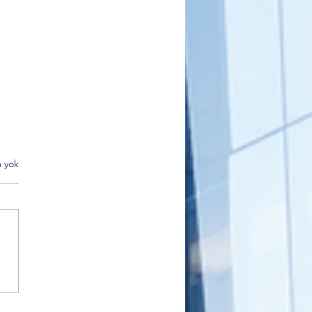
 yok
 Partisi Gemlik İlçe Başkanı
kçı’dan Sahiplendirme
i Açıklaması