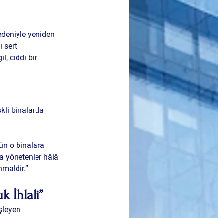
edeniyle yeniden 
 sert 
, ciddi bir 
kli binalarda 
ün o binalara 
ma yönetenler hâlâ 
hmaldir.”
 İhlali”
şleyen 