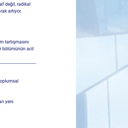
f değil, radikal 
ak artıyor. 
m tartışmasını 
ir bölümünün acil 
toplumsal 
an yeni 