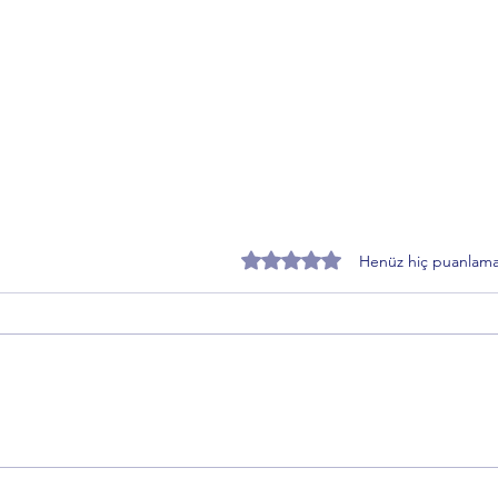
5 üzerinden 0 yıldız
Henüz hiç puanlama
Özer Matlı’dan BTSO Seçimleri
Zafer
Öncesi Değişim Mesajı: 60 Bin
Topra
Üye Vurgusu
Sürec