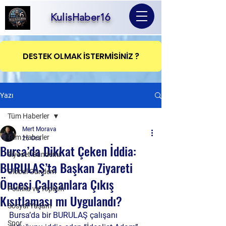
KulisHaber16
DESTEK OLMAK İSTERMİSİNİZ ?
Yazı
Tüm Haberler
Mert Morava
Tüm Haberler
26 Oca
Bursa’da Dikkat Çeken İddia:
Siyaset Gündemi
BURULAŞ’ta Başkan Ziyareti
Global Gündem
Öncesi Çalışanlara Çıkış
Politika ve Toplum
Kısıtlaması mı Uygulandı?
Sosyal Yaşam
Bursa’da bir BURULAŞ çalışanı 
Spor