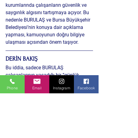
kurumlarında çalışanların güvenlik ve 
saygınlık algısını tartışmaya açıyor. Bu 
nedenle BURULAŞ ve Bursa Büyükşehir 
Belediyesi’nin konuya dair açıklama 
yapması, kamuoyunun doğru bilgiye 
ulaşması açısından önem taşıyor.
DERİN BAKIŞ
Bu iddia, sadece BURULAŞ 
çalışanlarının yaşadığı bir “günlük 
düzenleme” değil; kamuda çalışanların 
Phone
Email
Instagram
Facebook
itibarı, güvenliği ve saygınlığı ile ilgili 
daha geniş bir tartışmayı işaret ediyor. 
Şehir hakkı ve sosyal adalet 
perspektifinden bakıldığında, bir 
kurumun kendi çalışanlarını “tehdit 
unsuru” gibi görmesi, toplumsal güven 
duygusunu zedeleyebilir.