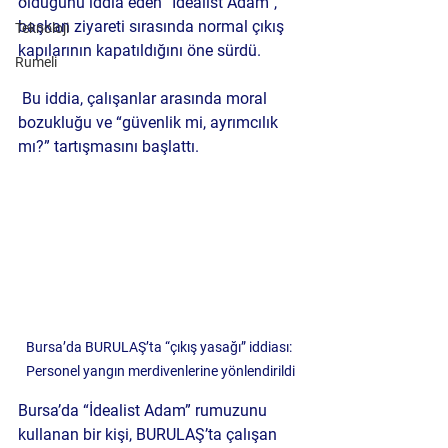
olduğunu iddia eden “İdealist Adam”, 
başkan ziyareti sırasında normal çıkış 
Teknoloji
kapılarının kapatıldığını öne sürdü.
Rumeli
 Bu iddia, çalışanlar arasında moral 
bozukluğu ve “güvenlik mi, ayrımcılık 
mı?” tartışmasını başlattı.
Bursa’da BURULAŞ’ta “çıkış yasağı” iddiası: 
Personel yangın merdivenlerine yönlendirildi
Bursa’da “İdealist Adam” rumuzunu 
kullanan bir kişi, BURULAŞ’ta çalışan 