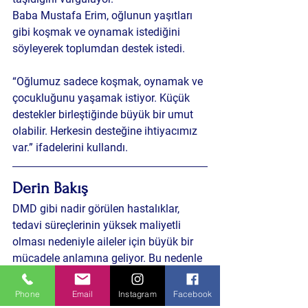
Baba Mustafa Erim, oğlunun yaşıtları 
gibi koşmak ve oynamak istediğini 
söyleyerek toplumdan destek istedi.
“Oğlumuz sadece koşmak, oynamak ve 
çocukluğunu yaşamak istiyor. Küçük 
destekler birleştiğinde büyük bir umut 
olabilir. Herkesin desteğine ihtiyacımız 
var.” ifadelerini kullandı.
Derin Bakış
DMD gibi nadir görülen hastalıklar, 
tedavi süreçlerinin yüksek maliyetli 
olması nedeniyle aileler için büyük bir 
mücadele anlamına geliyor. Bu nedenle 
yardım kampanyalarının hızlı ilerlemesi 
hastaların tedavi şansını doğrudan 
Phone
Email
Instagram
Facebook
etkileyebiliyor.