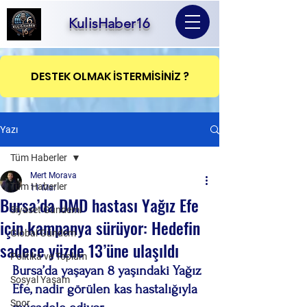
KulisHaber16
DESTEK OLMAK İSTERMİSİNİZ ?
Yazı
Tüm Haberler
Mert Morava
Tüm Haberler
11 Mar
Bursa’da DMD hastası Yağız Efe
Siyaset Gündemi
için kampanya sürüyor: Hedefin
Global Gündem
sadece yüzde 13’üne ulaşıldı
Politika ve Toplum
Bursa’da yaşayan 8 yaşındaki Yağız 
Sosyal Yaşam
Efe, nadir görülen kas hastalığıyla 
Spor