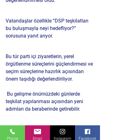
değerlendirilmesi oldu.
Vatandaşlar özellikle “DSP teşkilatları 
bu buluşmayla neyi hedefliyor?” 
sorusuna yanıt arıyor.
Bu tür parti içi ziyaretlerin, yerel 
örgütlenme süreçlerini güçlendirmesi ve 
seçim süreçlerine hazırlık açısından 
önem taşıdığı değerlendiriliyor.
 Bu gelişme önümüzdeki günlerde 
teşkilat yapılanması açısından yeni 
adımları da beraberinde getirebilir.
Bu tür parti içi ziyaretler sizce yerel 
siyasete nasıl yansır?
Phone
Email
Instagram
Facebook