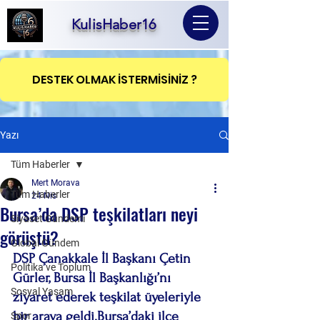
KulisHaber16
DESTEK OLMAK İSTERMİSİNİZ ?
Yazı
Tüm Haberler
Mert Morava
Tüm Haberler
24 Nis
Bursa’da DSP teşkilatları neyi
Siyaset Gündemi
görüştü?
Global Gündem
DSP Çanakkale İl Başkanı Çetin 
Politika ve Toplum
Gürler, Bursa İl Başkanlığı’nı 
Sosyal Yaşam
ziyaret ederek teşkilat üyeleriyle 
bir araya geldi.Bursa’daki ilçe 
Spor