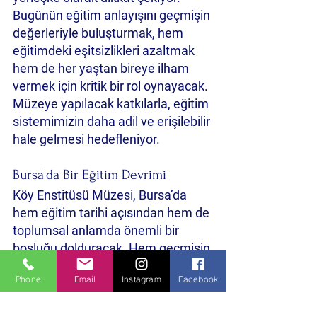
Bugünün eğitim anlayışını geçmişin 
değerleriyle buluşturmak, hem 
eğitimdeki eşitsizlikleri azaltmak 
hem de her yaştan bireye ilham 
vermek için kritik bir rol oynayacak. 
Müzeye yapılacak katkılarla, eğitim 
sistemimizin daha adil ve erişilebilir 
hale gelmesi hedefleniyor.
Bursa'da Bir Eğitim Devrimi
Köy Enstitüsü Müzesi, Bursa’da 
hem eğitim tarihi açısından hem de 
toplumsal anlamda önemli bir 
boşluğu dolduracak. Hem geçmişin 
değerlerini yaşatacak hem de 
Phone
Email
Instagram
Facebook
eğitimde fırsat eşitliği konusunda 
yeni adımlar atılmasını sağlayacak 