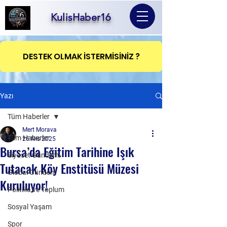
KulisHaber16
DESTEK OLMAK İSTERMİSİNİZ ?
Yazı
Tüm Haberler
Mert Morava
Tüm Haberler
26 Nis 2025
Bursa’da Eğitim Tarihine Işık
Siyaset Gündemi
Tutacak Köy Enstitüsü Müzesi
Global Gündem
Kuruluyor!
Politika ve Toplum
Sosyal Yaşam
Spor