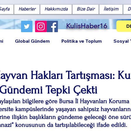
Sayfa
Haberler
Hakkımızda
Bize Dair
İletişim
D
KulisHaber16
D
mi
Global Gündem
Politika ve Toplum
Sosyal
ayvan Hakları Tartışması: Ku
ı Gündemi Tepki Çekti
Facebook
X (Twitter)
WhatsApp
LinkedIn
Pinterest
Bağlantıy
laşılan bilgilere göre Bursa İl Hayvanları Koruma
ersite kampüslerinde yaşayan sahipsiz hayvanların
rine ilişkin başlıkların gündeme geleceği öne sürü
anazi” konusunun da tartışılabileceği ifade edildi.