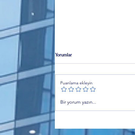
Yorumlar
Puanlama ekleyin
Çerçeve Yasa Komisyondan
Bir yorum yazın...
Geçti: 12 Maddelik Teklif Neler
Getiriyor?