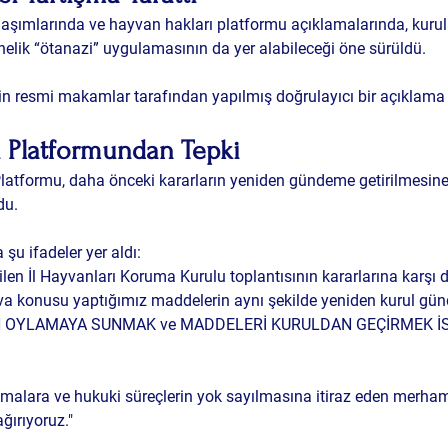
aşımlarında ve hayvan hakları platformu açıklamalarında, kuru
elik “ötanazi” uygulamasının da yer alabileceği öne sürüldü.
kin resmi makamlar tarafından yapılmış doğrulayıcı bir açıklam
ı Platformundan Tepki
atformu, daha önceki kararların yeniden gündeme getirilmesine 
du.
şu ifadeler yer aldı:
ilen İl Hayvanları Koruma Kurulu toplantısının kararlarına karşı
a konusu yaptığımız maddelerin aynı şekilde yeniden kurul gü
İDEN OYLAMAYA SUNMAK ve MADDELERİ KURULDAN GEÇİRMEK İS
atmalara ve hukuki süreçlerin yok sayılmasına itiraz eden merha
ğırıyoruz."