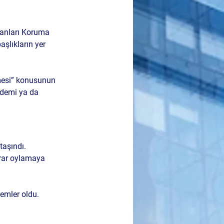
vanları Koruma 
şlıkların yer 
mesi” konusunun 
ündemi ya da 
aşındı. 
krar oylamaya 
temler oldu.