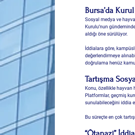
Bursa’da Kurul
Sosyal medya ve hayvan 
Kurulu’nun gündeminde ü
aldığı öne sürülüyor.
İddialara göre, kampüs
değerlendirmeye alınabil
doğrulama henüz kamuo
Tartışma Sosy
Konu, özellikle hayvan 
Platformlar, geçmiş kur
sunulabileceğini iddia e
Bu süreçte en çok tartı
“Ötanazi” İddia