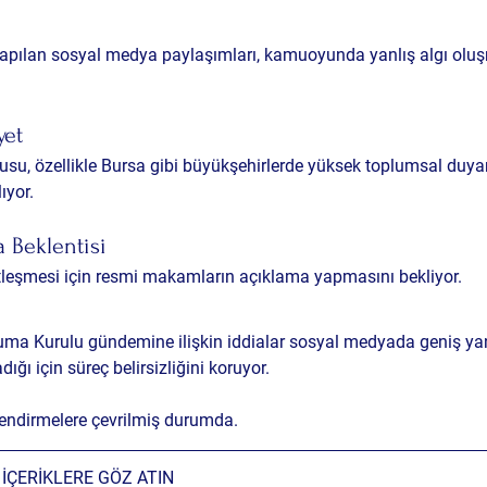
pılan sosyal medya paylaşımları, kamuoyunda yanlış algı olu
yet
su, özellikle Bursa gibi büyükşehirlerde yüksek toplumsal duyarl
ıyor.
 Beklentisi
tleşmesi için resmi makamların açıklama yapmasını bekliyor.
uma Kurulu gündemine ilişkin iddialar sosyal medyada geniş yan
ğı için süreç belirsizliğini koruyor. 
ilendirmelere çevrilmiş durumda.
İÇERİKLERE GÖZ ATIN