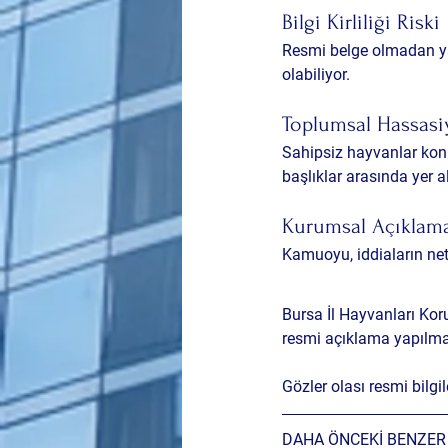
Bilgi Kirliliği Riski
Resmi belge olmadan ya
olabiliyor.
Toplumsal Hassasi
Sahipsiz hayvanlar konu
başlıklar arasında yer al
Kurumsal Açıklama
Kamuoyu, iddiaların ne
Bursa İl Hayvanları Kor
resmi açıklama yapılmadı
Gözler olası resmi bilg
DAHA ÖNCEKİ BENZER 