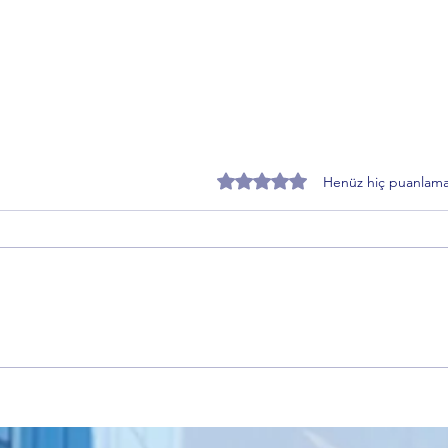
5 üzerinden 0 yıldız
Henüz hiç puanlama
İmar Yasasına Takılanlar ne
Ercan
istiyor? İbrahim Hacıoğlu'ndan
dönem
dikkat çeken çağrı