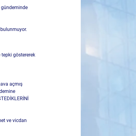
l gündeminde 
a bulunmuyor.
tepki göstererek 
 dava açmış 
ndemine 
TEDİKLERİNİ 
met ve vicdan 