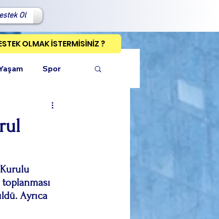
estek Ol
ESTEK OLMAK İSTERMİSİNİZ ?
 Yaşam
Spor
rul
ı Kopyala
 Kurulu 
 toplanması 
ldü. Ayrıca 