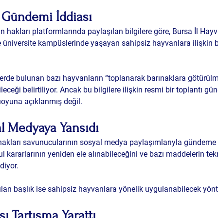
 Gündemi İddiası
hakları platformlarında paylaşılan bilgilere göre, Bursa İl Hay
niversite kampüslerinde yaşayan sahipsiz hayvanlara ilişkin ba
lerde bulunan bazı hayvanların “toplanarak barınaklara götürül
eceği belirtiliyor. Ancak bu bilgilere ilişkin resmi bir toplantı g
yuna açıklanmış değil.
al Medyaya Yansıdı
hakları savunucularının sosyal medya paylaşımlarıyla gündeme t
ul kararlarının yeniden ele alınabileceğini ve bazı maddelerin te
diyor.
şılan başlık ise sahipsiz hayvanlara yönelik uygulanabilecek yön
sı Tartışma Yarattı