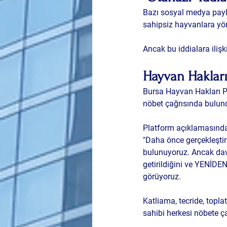
Bazı sosyal medya payl
sahipsiz hayvanlara yön
Ancak bu iddialara iliş
Hayvan Haklar
Bursa Hayvan Hakları Pl
nöbet çağrısında bulun
Platform açıklamasında 
"Daha önce gerçekleştir
bulunuyoruz. Ancak dav
getirildiğini ve YEN
görüyoruz.
Katliama, tecride, topl
sahibi herkesi nöbete ça