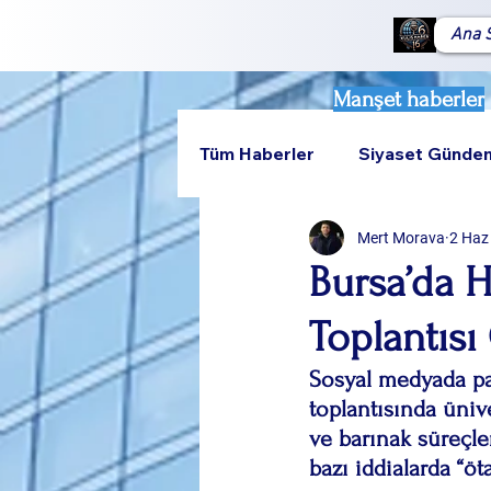
Ana 
Manşet haberler
Tüm Haberler
Siyaset Günde
Mert Morava
2 Haz
Teknoloji
Rumeli
Bursa’da H
Toplantıs
Sosyal medyada pay
toplantısında üniv
ve barınak süreçle
bazı iddialarda “öt