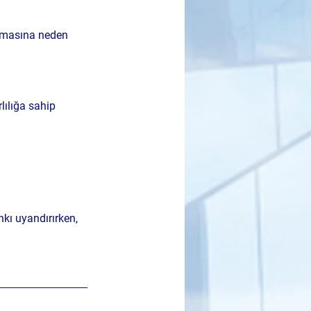
şmasına neden 
ılığa sahip 
kı uyandırırken, 