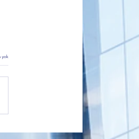
 yok
 Korkmaz'dan Alinur Aktaş
i kararlarına sert tepki