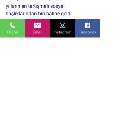
yılların en tartışmalı sosyal 
başlıklarından biri haline geldi. 
Belediyelerin uygulamaları, barınak 
koşulları ve yasa teklifleri kamuoyunda 
Phone
Email
Instagram
Facebook
yoğun şekilde tartışılıyor.
Hayvan hakları savunucuları yaşam 
hakkının temel alınması gerektiğini 
savunurken, bazı kesimler ise güvenlik 
ve kamu düzeni açısından farklı 
önlemler alınmasını istiyor.
Uzmanlara göre kalıcı çözüm için 
yalnızca yasal düzenlemeler değil, aynı 
zamanda kısırlaştırma politikaları, 
rehabilitasyon merkezleri ve toplumsal 
bilinçlendirme çalışmaları da büyük 
önem taşıyor.