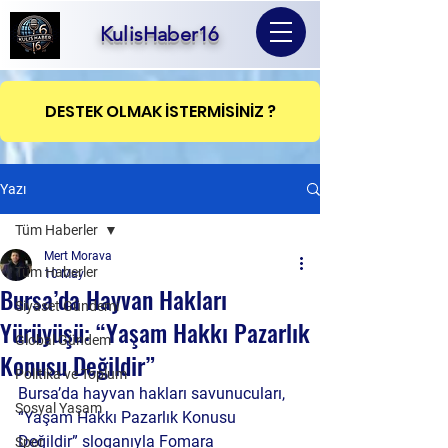
KulisHaber16
DESTEK OLMAK İSTERMİSİNİZ ?
Yazı
Tüm Haberler
Mert Morava
Tüm Haberler
10 May
Bursa’da Hayvan Hakları
Siyaset Gündemi
Yürüyüşü: “Yaşam Hakkı Pazarlık
Global Gündem
Konusu Değildir”
Politika ve Toplum
Bursa’da hayvan hakları savunucuları, 
Sosyal Yaşam
“Yaşam Hakkı Pazarlık Konusu 
Değildir” sloganıyla Fomara 
Spor