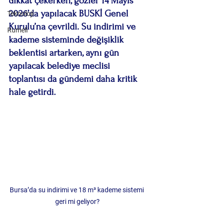
dikkat çekerken, gözler 14 Mayıs 
2026’da yapılacak BUSKİ Genel 
Teknoloji
Kurulu’na çevrildi. Su indirimi ve 
Rumeli
kademe sisteminde değişiklik 
beklentisi artarken, aynı gün 
yapılacak belediye meclisi 
toplantısı da gündemi daha kritik 
hale getirdi.
Bursa’da su indirimi ve 18 m³ kademe sistemi 
geri mi geliyor?