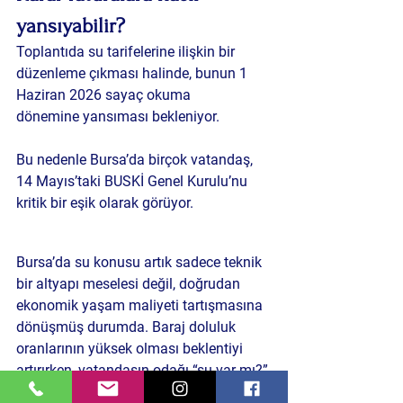
yansıyabilir?
Toplantıda su tarifelerine ilişkin bir 
düzenleme çıkması halinde, bunun 
1 
Haziran 2026 sayaç okuma 
dönemine
 yansıması bekleniyor.
Bu nedenle Bursa’da birçok vatandaş, 
14 Mayıs’taki BUSKİ Genel Kurulu’nu 
kritik bir eşik olarak görüyor.
Bursa’da su konusu artık sadece teknik 
bir altyapı meselesi değil, doğrudan 
ekonomik yaşam maliyeti
 tartışmasına 
dönüşmüş durumda. Baraj doluluk 
oranlarının yüksek olması beklentiyi 
artırırken, vatandaşın odağı “su var mı?” 
sorusundan “su ne kadar?” sorusuna 