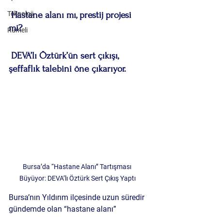
Teknoloji
 Hastane alanı mı, prestij projesi 
mi?
Rumeli
 DEVA’lı Öztürk’ün sert çıkışı, 
şeffaflık talebini öne çıkarıyor.
Bursa’da “Hastane Alanı” Tartışması 
Büyüyor: DEVA’lı Öztürk Sert Çıkış Yaptı
Bursa’nın Yıldırım ilçesinde uzun süredir 
gündemde olan “hastane alanı” 