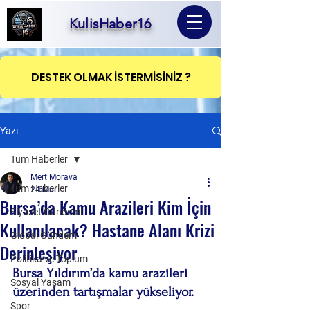
KulisHaber16
DESTEK OLMAK İSTERMİSİNİZ ?
Yazı
Tüm Haberler
Mert Morava
Tüm Haberler
24 Mar
Bursa’da Kamu Arazileri Kim İçin
Siyaset Gündemi
Kullanılacak? Hastane Alanı Krizi
Global Gündem
Derinleşiyor
Politika ve Toplum
Bursa Yıldırım’da kamu arazileri 
Sosyal Yaşam
üzerinden tartışmalar yükseliyor.
Spor