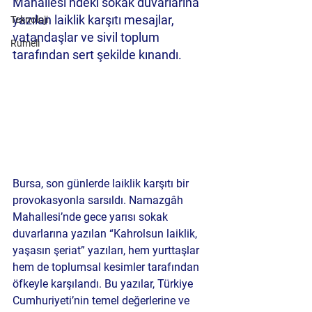
Mahallesi’ndeki sokak duvarlarına 
yazılan laiklik karşıtı mesajlar, 
Teknoloji
vatandaşlar ve sivil toplum 
Rumeli
tarafından sert şekilde kınandı.
Bursa, son günlerde laiklik karşıtı bir 
provokasyonla sarsıldı. Namazgâh 
Mahallesi’nde gece yarısı sokak 
duvarlarına yazılan “Kahrolsun laiklik, 
yaşasın şeriat” yazıları, hem yurttaşlar 
hem de toplumsal kesimler tarafından 
öfkeyle karşılandı. Bu yazılar, Türkiye 
Cumhuriyeti’nin temel değerlerine ve 