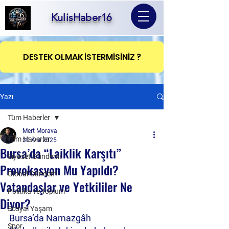
KulisHaber16
DESTEK OLMAK İSTERMİSİNİZ ?
Yazı
Tüm Haberler
Mert Morava
Tüm Haberler
30 Ara 2025
Bursa’da “Laiklik Karşıtı”
Siyaset Gündemi
Provokasyon Mu Yapıldı?
Global Gündem
Vatandaşlar ve Yetkililer Ne
Politika ve Toplum
Diyor?
Sosyal Yaşam
Bursa’da Namazgâh 
Spor