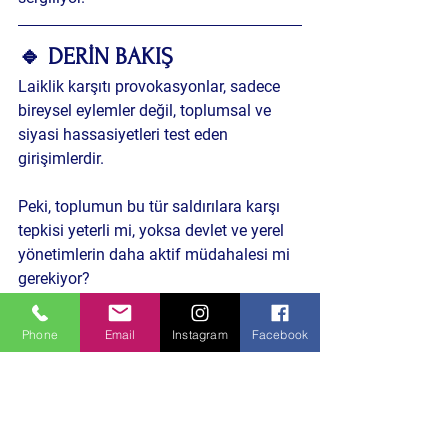
🔹 DERİN BAKIŞ
Laiklik karşıtı provokasyonlar, sadece 
bireysel eylemler değil, toplumsal ve 
siyasi hassasiyetleri test eden 
girişimlerdir. 
Peki, toplumun bu tür saldırılara karşı 
tepkisi yeterli mi, yoksa devlet ve yerel 
yönetimlerin daha aktif müdahalesi mi 
gerekiyor?
Phone
Email
Instagram
Facebook
Şu tarz haberlere de göz atın:
Bursa’daki 
toplumsal tepkiler, provokasyonlar ve 
Cumhuriyet değerlerinin 
savunulmasıyla ilgili önceki içerikler