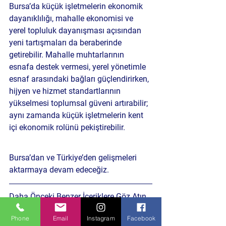
Bursa’da küçük işletmelerin ekonomik 
dayanıklılığı, mahalle ekonomisi ve 
yerel topluluk dayanışması açısından 
yeni tartışmaları da beraberinde 
getirebilir. Mahalle muhtarlarının 
esnafa destek vermesi, yerel yönetimle 
esnaf arasındaki bağları güçlendirirken, 
hijyen ve hizmet standartlarının 
yükselmesi toplumsal güveni artırabilir; 
aynı zamanda küçük işletmelerin kent 
içi ekonomik rolünü pekiştirebilir.
Bursa’dan ve Türkiye’den gelişmeleri 
aktarmaya devam edeceğiz.
Daha Önceki Benzer İçeriklere Göz Atın
HABERE TIKLA
Phone
Email
Instagram
Facebook