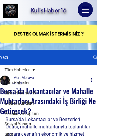
KulisHaber16
DESTEK OLMAK İSTERMİSİNİZ ?
Yazı
Tüm Haberler
Mert Morava
Tüm Haberler
4 Nis
Bursa’da Lokantacılar ve Mahalle
Siyaset Gündemi
Muhtarları Arasındaki İş Birliği Ne
Global Gündem
Getirecek?
Politika ve Toplum
Bursa’da Lokantacılar ve Benzerleri 
Sosyal Yaşam
Odası, mahalle muhtarlarıyla toplantılar 
yaparak esnafın ekonomik ve hizmet 
Spor