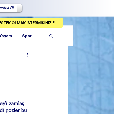
estek Ol
ESTEK OLMAK İSTERMİSİNİZ ?
 Yaşam
Spor
ı Kopyala
di gözler bu 