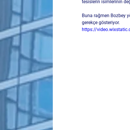
tesislerin isimlerinin değ
Buna rağmen Bozbey yöne
gerekçe gösteriyor.
https://video.wixsta