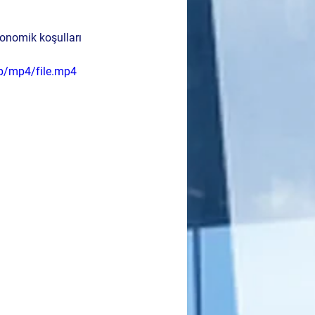
onomik koşulları 
p/mp4/file.mp4