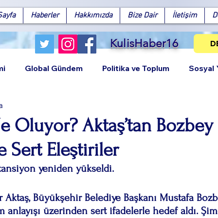
Sayfa
Haberler
Hakkımızda
Bize Dair
İletişim
D
KulisHaber16
D
mi
Global Gündem
Politika ve Toplum
Sosyal
a
Ne Oluyor? Aktaş’tan Bozbey
 Sert Eleştiriler
Facebook
X (Twitter)
WhatsApp
LinkedIn
Pinterest
Bağlantıy
tansiyon yeniden yükseldi.
m anlayışı üzerinden sert ifadelerle hedef aldı. Şim