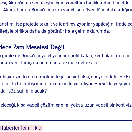
i, Aktaş’ın en sert eleştirilerini yönelttiği başlıklardan biri oldu.
 Aktaş, bunun Bursa’nın uzun vadeli su güvenliğini riske attığını 
imi ise projede teknik ve idari revizyonlar yapıldığını ifade ed
tileriyle birlikte daha da görünür hale gelmiş durumda.
adece Zam Meselesi Değil
ünlerde Bursa’nın yerel yönetim politikaları, kent planlama anla
dan yeni tartışmaları da beraberinde getirebilir.
aşım ya da su faturaları değil; şehir hakkı, sosyal adalet ve Bu
orusu da bu tartışmanın merkezinde yer alıyor. Bursa’da yaşayan y
adar söz sahibi olacak?
geleceği, kısa vadeli çözümlerle mi yoksa uzun vadeli bir kent vi
aberler İçin Tıkla 