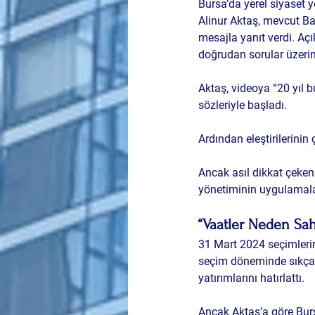
Bursa’da yerel siyaset 
Alinur Aktaş, mevcut B
mesajla yanıt verdi. Açık
doğrudan sorular üzerin
Aktaş, videoya “20 yıl b
sözleriyle başladı. 
Ardından eleştirilerinin
Ancak asıl dikkat çeken
yönetiminin uygulamala
“Vaatler Neden Sa
31 Mart 2024 seçimlerin
seçim döneminde sıkça di
yatırımlarını hatırlattı.
Ancak Aktaş’a göre Bur