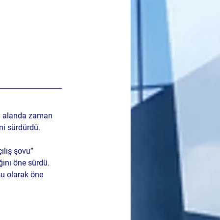
bu alanda zaman 
ini sürdürdü.
ılış şovu” 
ğını öne sürdü.
su olarak öne 