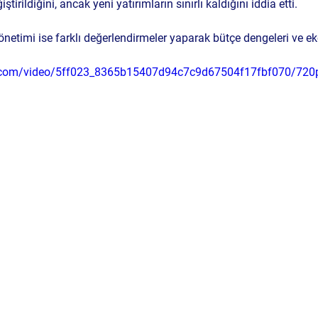
iştirildiğini, ancak yeni yatırımların sınırlı kaldığını iddia etti.
timi ise farklı değerlendirmeler yaparak bütçe dengeleri ve ek
tic.com/video/5ff023_8365b15407d94c7c9d67504f17fbf070/720