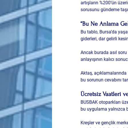
artışların %200’ün üzeri
sorusunu gündeme taşı
“Bu Ne Anlama Gel
Bu tablo, Bursa’da yaşa
giderleri, dar gelirli ke
Ancak burada asıl soru ş
anlayışının kalıcı sonu
Aktaş, açıklamalarında “
bu sorunun cevabını tar
Ücretsiz Vaatleri v
BUSBAK otoparkları üzer
bu uygulama yalnızca bi
Kreşler ve gençlik merk