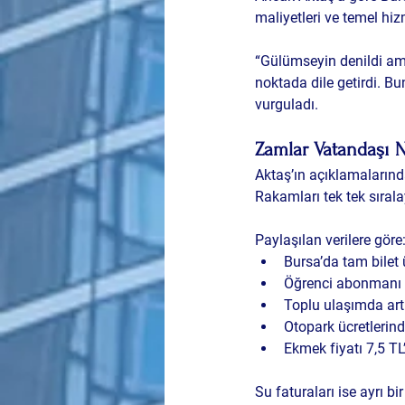
maliyetleri ve temel hiz
“Gülümseyin denildi ama
noktada dile getirdi. B
vurguladı.
Zamlar Vatandaşı Na
Aktaş’ın açıklamalarınd
Rakamları tek tek sırala
Paylaşılan verilere göre
Bursa’da tam bilet ü
Öğrenci abonmanı 2
Toplu ulaşımda art
Otopark ücretlerind
Ekmek fiyatı 7,5 TL’
Su faturaları ise ayrı bi