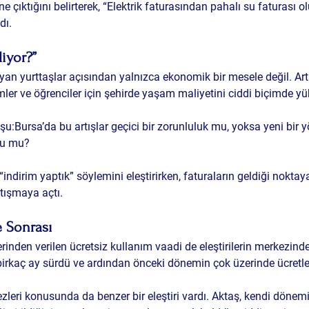
ne çıktığını belirterek, “Elektrik faturasından pahalı su faturası o
dı.
iyor?”
yan yurttaşlar açısından yalnızca ekonomik bir mesele değil. Ar
simler ve öğrenciler için şehirde yaşam maliyetini ciddi biçimde yü
u:Bursa’da bu artışlar geçici bir zorunluluk mu, yoksa yeni bir 
cu mu?
indirim yaptık” söylemini eleştirirken, faturaların geldiği noktay
tışmaya açtı.
e Sonrası
inden verilen ücretsiz kullanım vaadi de eleştirilerin merkezinde
rkaç ay sürdü ve ardından önceki dönemin çok üzerinde ücretler
ezleri konusunda da benzer bir eleştiri vardı. Aktaş, kendi dönem