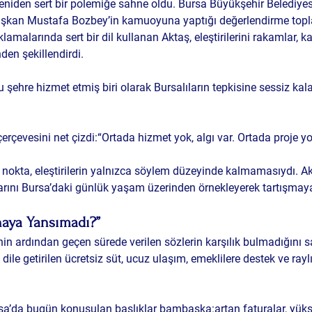
yeniden sert bir polemiğe sahne oldu. Bursa Büyükşehir Belediyes
aşkan Mustafa Bozbey’in kamuoyuna yaptığı değerlendirme topla
lamalarında sert bir dil kullanan Aktaş, eleştirilerini rakamlar, ka
den şekillendirdi.
u şehre hizmet etmiş biri olarak Bursalıların tepkisine sessiz k
 çerçevesini net çizdi:“Ortada hizmet yok, algı var. Ortada proje y
 nokta, eleştirilerin yalnızca söylem düzeyinde kalmamasıydı. A
rını Bursa’daki günlük yaşam üzerinden örnekleyerek tartışmaya
haya Yansımadı?”
in ardından geçen sürede verilen sözlerin karşılık bulmadığını 
le getirilen ücretsiz süt, ucuz ulaşım, emeklilere destek ve rayl
sa’da bugün konuşulan başlıklar bambaşka:artan faturalar, yüks