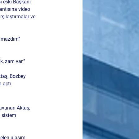
i eski Başkanı 
ntısına video 
rşılaştırmalar ve 
alamazdım” 
ok, zam var.”
ktaş, Bozbey 
 açtı.
savunan Aktaş, 
ı sistem 
elen ulaşım 