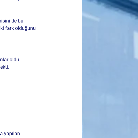
isini de bu 
aki fark olduğunu 
lar oldu. 
ekti.
da yapılan 