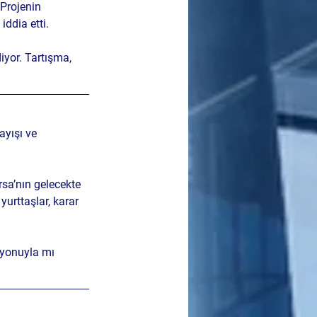
 Projenin 
iddia etti.
iyor. Tartışma, 
yışı ve 
rsa’nın gelecekte 
urttaşlar, karar 
zyonuyla mı 