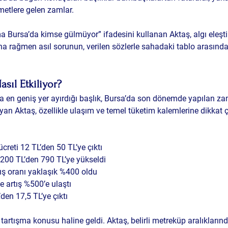
metlere gelen zamlar.
 Bursa’da kimse gülmüyor” ifadesini kullanan Aktaş, algı eleştir
una rağmen asıl sorunun, verilen sözlerle sahadaki tablo arasınd
sıl Etkiliyor?
a en geniş yer ayırdığı başlık, Bursa’da son dönemde yapılan zam
yan Aktaş, özellikle ulaşım ve temel tüketim kalemlerine dikkat ç
:
creti 12 TL’den 50 TL’ye çıktı
00 TL’den 790 TL’ye yükseldi
ış oranı yaklaşık %400 oldu
e artış %500’e ulaştı
den 17,5 TL’ye çıktı
r tartışma konusu haline geldi. Aktaş, belirli metreküp aralıkların