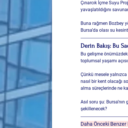
Çınarcık İçme Suyu Projes
yavaşlatıldığını savunan
Buna rağmen Bozbey yönet
Bursa’da olası su kesin
Derin Bakış: Bu S
Bu gelişme önümüzdeki g
toplumsal yaşamı açısın
Çünkü mesele yalnızca ul
nasıl bir kent olacağı s
alma süreçlerinde ne k
Asıl soru şu: Bursa’nın 
şekillenecek?
Daha Önceki Benzer H