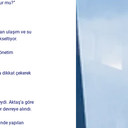
lur mu?” 
tan ulaşım ve su 
kseltiyor.
yönetim 
a dikkat çekerek 
ydi. Aktaş’a göre 
 devreye alındı.
inde yapılan 