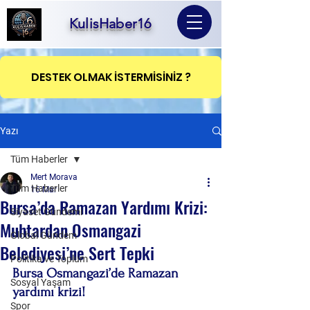
KulisHaber16
DESTEK OLMAK İSTERMİSİNİZ ?
Yazı
Tüm Haberler
Mert Morava
Tüm Haberler
16 Mar
Bursa’da Ramazan Yardımı Krizi:
Siyaset Gündemi
Muhtardan Osmangazi
Global Gündem
Belediyesi’ne Sert Tepki
Politika ve Toplum
Bursa Osmangazi’de Ramazan 
Sosyal Yaşam
yardımı krizi!
Spor