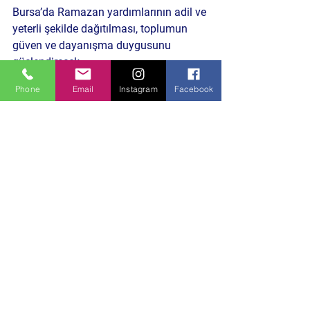
Bursa’da Ramazan yardımlarının adil ve 
yeterli şekilde dağıtılması, toplumun 
güven ve dayanışma duygusunu 
güçlendirecek.
Phone
Email
Instagram
Facebook
Daha Önceci Benzer içeriklere Göz atın
HABERE TIKLA
Politika ve Toplum
Hepsini Gör
Son Yazılar