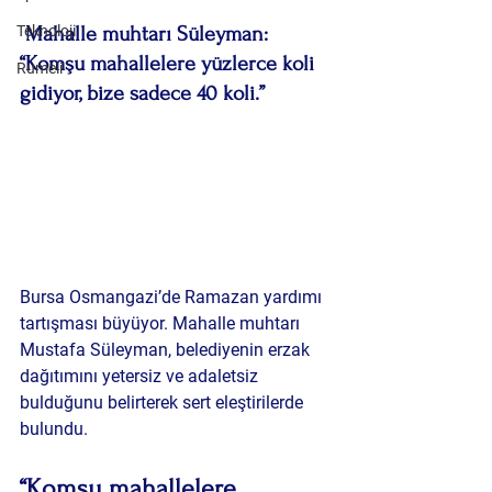
Teknoloji
 Mahalle muhtarı Süleyman: 
“Komşu mahallelere yüzlerce koli 
Rumeli
gidiyor, bize sadece 40 koli.”
Bursa Osmangazi’de Ramazan yardımı 
tartışması büyüyor.
 Mahalle muhtarı 
Mustafa Süleyman
, belediyenin erzak 
dağıtımını yetersiz ve adaletsiz 
bulduğunu belirterek sert eleştirilerde 
bulundu.
“Komşu mahallelere 