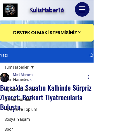
KulisHaber16
DESTEK OLMAK İSTERMİSİNİZ ?
Yazı
Tüm Haberler
Mert Morava
Tüm Haberler
26 Eki 2025
Bursa’da Sanatın Kalbinde Sürpriz
Siyaset Gündemi
Ziyaret: Bozkurt Tiyatrocularla
Global Gündem
Buluştu
Politika ve Toplum
Sosyal Yaşam
Spor