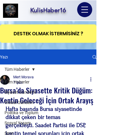
KulisHaber16
DESTEK OLMAK İSTERMİSİNİZ ?
Yazı
Tüm Haberler
Mert Morava
Tüm Haberler
7 Şub
Bursa’da Siyasette Kritik Düğüm:
Siyaset Gündemi
Kentin Geleceği İçin Ortak Arayış
Global Gündem
Hafta başında Bursa siyasetinde 
Politika ve Toplum
dikkat çeken bir temas 
Sosyal Yaşam
gerçekleşti. Saadet Partisi ile DSP, 
kentin temel sorunları için ortak 
Spor