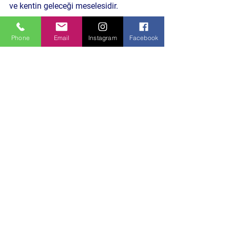
ve kentin geleceği
 meselesidir.
Kentte artan çevre sorunları, plansız 
Phone
Email
Instagram
Facebook
büyüme ve ekonomik baskılar, 
Bursa’nın uzun vadeli vizyonunu 
doğrudan etkiliyor. Siyasetin bu 
sorunlara yaklaşımı, kentte kimin nasıl 
bir yaşam süreceğini de belirliyor.
Bu gelişme önümüzdeki günlerde 
Bursa’nın yerel yönetim politikaları, kent 
planlama anlayışı ve toplumsal yaşamı 
açısından yeni tartışmaları da 
beraberinde getirebilir. 
Peki, Bursa’da ortak akıl gerçekten 
hayata geçirilebilecek mi?
Daha Önceki Benzer İçeriklere Göz at