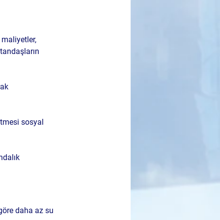
maliyetler, 
atandaşların 
rak 
etmesi sosyal 
dalık 
 göre daha az su 