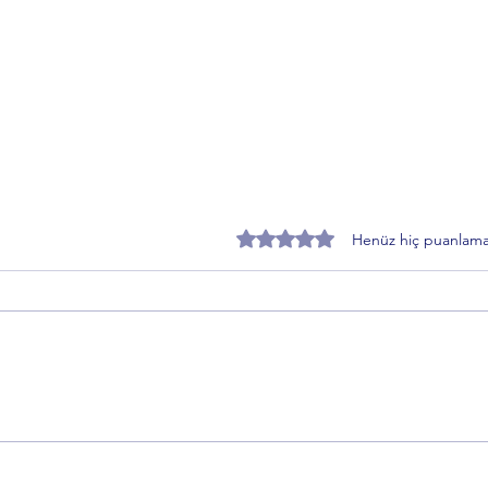
5 üzerinden 0 yıldız
Henüz hiç puanlama
Özer Matlı’dan BTSO Seçimleri
Zafer
Öncesi Değişim Mesajı: 60 Bin
Topra
Üye Vurgusu
Sürec