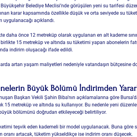
Büyükşehir Belediye Meclisi’nde görüşülen yeni su tarifesi düze
 Alınan karar kapsamında özellikle düşük ve orta seviyede su tüket
m uygulanacağı açıklandı.
ikte daha önce 12 metreküp olarak uygulanan en alt kademe sını
le birlikte 15 metreküp ve altında su tüketimi yapan abonelerin fat
nda indirim oluşacağı ifade edildi.
ylarda artan yaşam maliyetleri nedeniyle vatandaşın bütçesine d
onelerin Büyük Bölümü İndirimden Yarar
nuşan Başkan Vekili Şahin Biba’nın açıklamalarına göre Bursa’d
lık 15 metreküp ve altında su kullanıyor. Bu nedenle yeni düzenl
büyük bölümünü doğrudan etkileyeceği belirtiliyor.
ketimi teşvik eden kademeli bir model uygulanacak. Buna göre s
m oranı artacak, tüketim yükseldikçe ise indirim oranı düşecek.