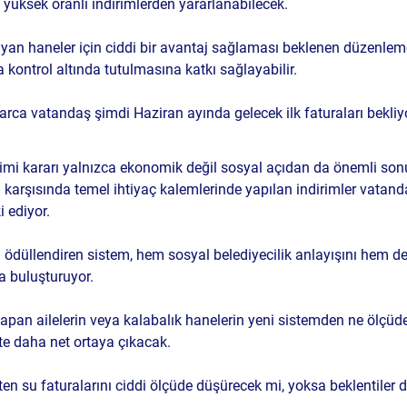
yüksek oranlı indirimlerden yararlanabilecek.
ayan haneler için ciddi bir avantaj sağlaması beklenen düzenlem
 kontrol altında tutulmasına katkı sağlayabilir.
rca vatandaş şimdi Haziran ayında gelecek ilk faturaları bekliyo
rimi kararı yalnızca ekonomik değil sosyal açıdan da önemli sonu
 karşısında temel ihtiyaç kalemlerinde yapılan indirimler vatand
 ediyor.
i ödüllendiren sistem, hem sosyal belediyecilik anlayışını hem de
a buluşturuyor. 
apan ailelerin veya kalabalık hanelerin yeni sistemden ne ölç
çte daha net ortaya çıkacak.
ten su faturalarını ciddi ölçüde düşürecek mi, yoksa beklentiler