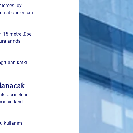
nlemesi oy 
en aboneler için 
rı 15 metreküpe 
uralarında 
oğrudan katkı 
lanacak
aki abonelerin 
emenin kent 
u kullanım 