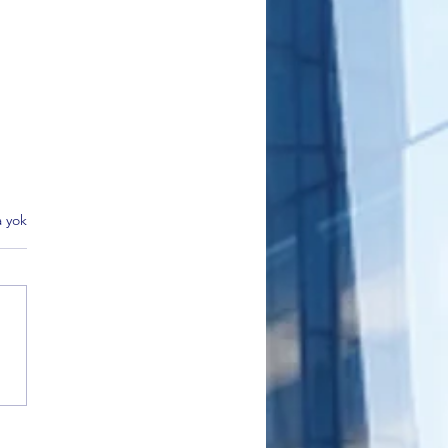
 yok
 Partisi Gemlik İlçe Başkanı
kçı’dan Sahiplendirme
i Açıklaması