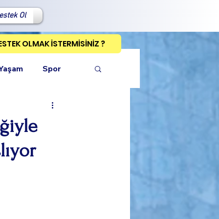
estek Ol
ESTEK OLMAK İSTERMİSİNİZ ?
 Yaşam
Spor
ğiyle
lıyor
ı Kopyala