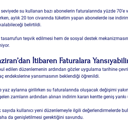
seviyede su kullanan bazı abonelerin faturalarında yüzde 70’e v
irken, aylık 20 ton civarında tüketim yapan abonelerde ise indiri
labileceği belirtildi.
m tasarrufun teşvik edilmesi hem de sosyal destek mekanizmasın
niyor.
aziran’dan İtibaren Faturalara Yansıyabili
ul edilen düzenlemenin ardından gözler uygulama tarihine çevrild
yaç endekslerine yansımasının beklendiği öğrenildi.
e yaz aylarına girilirken su faturalarında oluşacak değişimi yakın
len zamların ardından alınan indirim kararı kentte geniş yankı 
ayıda kullanıcı yeni düzenlemeyle ilgili değerlendirmelerde bul
aha da genişletilmesi gerektiğini savundu.