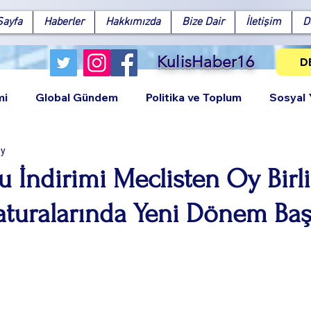
Sayfa
Haberler
Hakkımızda
Bize Dair
İletişim
D
KulisHaber16
D
mi
Global Gündem
Politika ve Toplum
Sosyal
ay
u İndirimi Meclisten Oy Birli
aturalarında Yeni Dönem Baş
Facebook
X (Twitter)
WhatsApp
LinkedIn
Pinterest
Bağlantıy