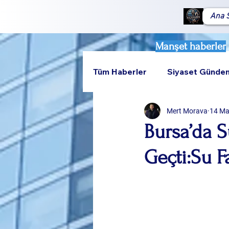
Ana 
Manşet haberler
Tüm Haberler
Siyaset Günde
Mert Morava
14 M
Teknoloji
Rumeli
Bursa’da S
Geçti:Su F