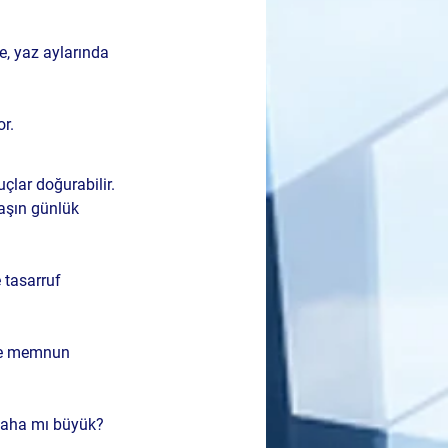
e, yaz aylarında 
r.
çlar doğurabilir. 
aşın günlük 
 tasarruf 
üde memnun 
 daha mı büyük?