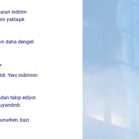
aran indirim 
min yaklaşık 
ın daha dengeli 
r
i. Yeni indirimin 
dan takip ediyor. 
uyandırdı.
unurken, bazı 