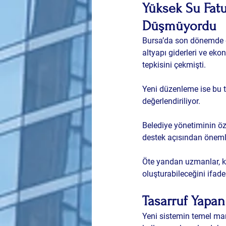
Yüksek Su Fat
Düşmüyordu
Bursa’da son dönemde en
altyapı giderleri ve eko
tepkisini çekmişti.
Yeni düzenleme ise bu t
değerlendiriliyor. 
Belediye yönetiminin öz
destek açısından önemli
Öte yandan uzmanlar, k
oluşturabileceğini ifade
Tasarruf Yapa
Yeni sistemin temel man