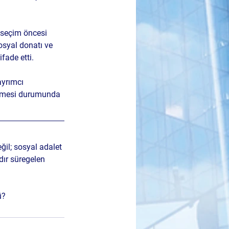
r seçim öncesi 
sosyal donatı ve 
fade etti.
ayrımcı 
lmemesi durumunda 
ğil; sosyal adalet 
dır süregelen 
ü?