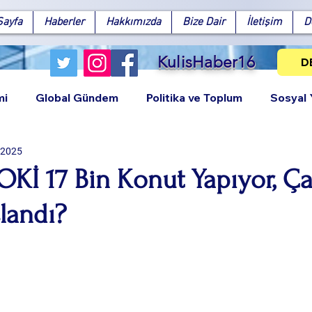
Sayfa
Haberler
Hakkımızda
Bize Dair
İletişim
D
KulisHaber16
D
mi
Global Gündem
Politika ve Toplum
Sosyal
 2025
OKİ 17 Bin Konut Yapıyor, Ça
landı?
Facebook
X (Twitter)
WhatsApp
LinkedIn
Pinterest
Bağlantıy