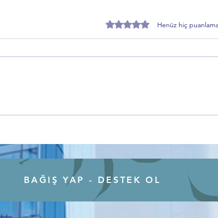
5 üzerinden 0 yıldız
Henüz hiç puanlama
İmar Yasasına Takılanlar ne
Ercan
istiyor? İbrahim Hacıoğlu'ndan
dönem
dikkat çeken çağrı
BAĞIŞ YAP - DESTEK OL
ıdır.