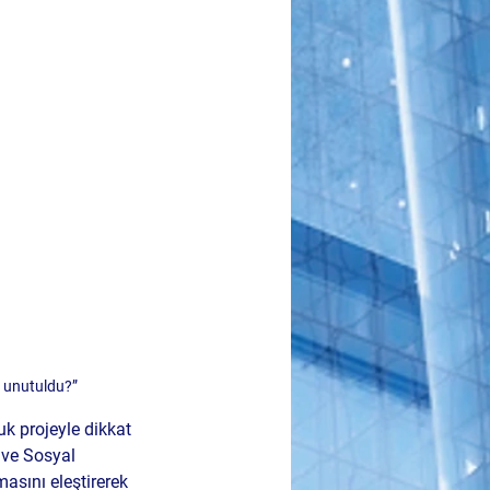
n unutuldu?”
k projeyle dikkat 
 ve Sosyal 
sını eleştirerek 