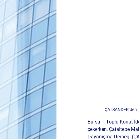
ÇATSANDER’den TOK
Bursa – Toplu Konut İda
çekerken, Çataltepe Mah
Dayanışma Derneği (ÇAT