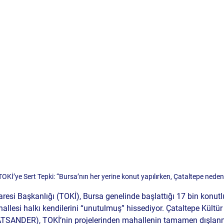
İ’ye Sert Tepki: “Bursa’nın her yerine konut yapılırken, Çataltepe nede
resi Başkanlığı (TOKİ), Bursa genelinde başlattığı 17 bin konutlu
allesi halkı kendilerini “unutulmuş” hissediyor. Çataltepe Kültür
SANDER), TOKİ’nin projelerinden mahallenin tamamen dışlanma