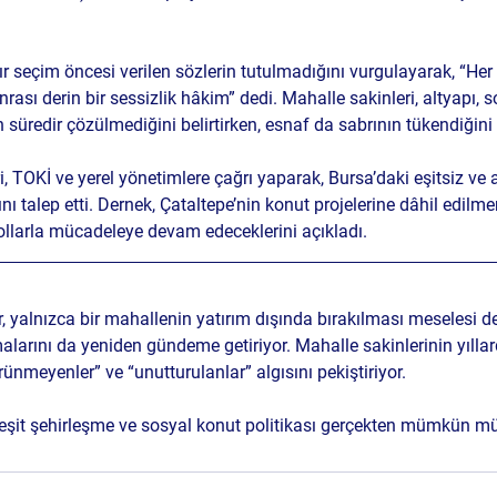
ardır seçim öncesi verilen sözlerin tutulmadığını vurgulayarak, “He
nrası derin bir sessizlik hâkim” dedi. Mahalle sakinleri, altyapı, 
n süredir çözülmediğini belirtirken, esnaf da sabrının tükendiğini i
 TOKİ ve yerel yönetimlere çağrı yaparak, Bursa’daki eşitsiz ve 
ı talep etti. Dernek, Çataltepe’nin konut projelerine dâhil edi
llarla mücadeleye devam edeceklerini açıkladı.
 yalnızca bir mahallenin yatırım dışında bırakılması meselesi de
şmalarını da yeniden gündeme getiriyor. Mahalle sakinlerinin yıllar
ünmeyenler” ve “unutturulanlar” algısını pekiştiriyor. 
 eşit şehirleşme ve sosyal konut politikası gerçekten mümkün m