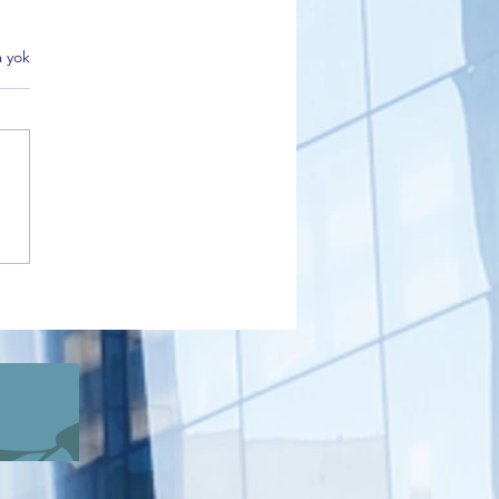
 yok
 Korkmaz'dan Alinur Aktaş
i kararlarına sert tepki