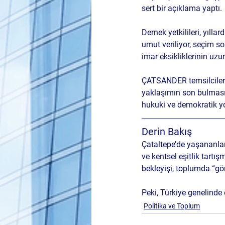
sert bir açıklama yaptı.
Dernek yetkilileri, yıll
umut veriliyor, seçim so
imar eksikliklerinin uzu
ÇATSANDER temsilcileri,
yaklaşımın son bulmasın
hukuki ve demokratik yo
Derin Bakış
Çataltepe’de yaşananlar,
ve kentsel eşitlik tartı
bekleyişi, toplumda “gör
Peki, Türkiye genelinde
Politika ve Toplum