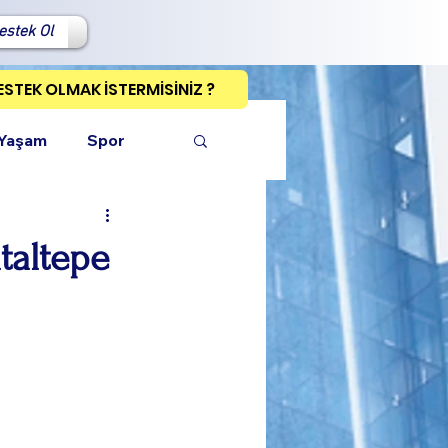
estek Ol
ESTEK OLMAK İSTERMİSİNİZ ?
 Yaşam
Spor
taltepe
ı Kopyala