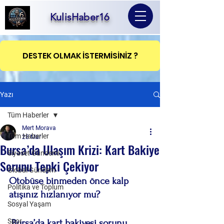
KulisHaber16
DESTEK OLMAK İSTERMİSİNİZ ?
Yazı
Tüm Haberler
Mert Morava
Tüm Haberler
28 Mar
Bursa’da Ulaşım Krizi: Kart Bakiye
Siyaset Gündemi
Sorunu Tepki Çekiyor
Global Gündem
Otobüse binmeden önce kalp 
Politika ve Toplum
atışınız hızlanıyor mu?
Sosyal Yaşam
Spor
 Bursa’da kart bakiyesi sorunu, 