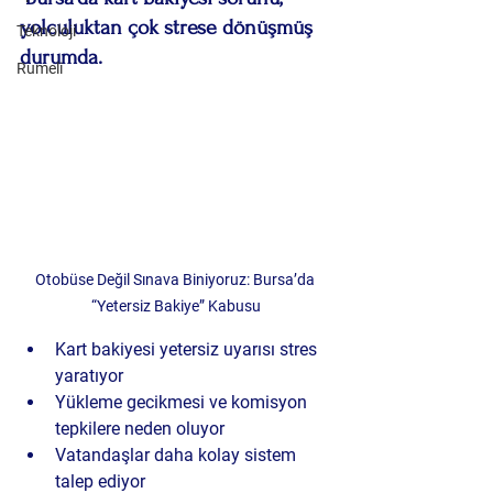
yolculuktan çok strese dönüşmüş 
Teknoloji
durumda.
Rumeli
Otobüse Değil Sınava Biniyoruz: Bursa’da 
“Yetersiz Bakiye” Kabusu
Kart bakiyesi yetersiz uyarısı stres 
yaratıyor
Yükleme gecikmesi ve komisyon 
tepkilere neden oluyor
Vatandaşlar daha kolay sistem 
talep ediyor