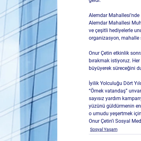
geldi.
Alemdar Mahallesi’nde 
Alemdar Mahallesi Muhtar
ve çeşitli hediyelerle u
organizasyon, mahalle s
Onur Çetin etkinlik sonr
bırakmak istiyoruz. Her
büyüyerek süreceğini d
İyilik Yolculuğu Dört Yıl
“Örnek vatandaş” unvanı
sayısız yardım kampanyas
yüzünü güldürmenin en 
o umudu yeşertmek için 
Onur Çetin’i Sosyal Med
Sosyal Yaşam