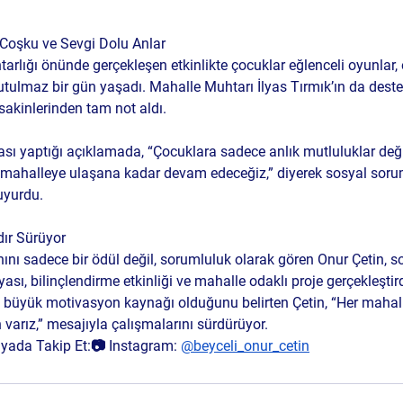
Coşku ve Sevgi Dolu Anlar
lığı önünde gerçekleşen etkinlikte çocuklar eğlenceli oyunlar, eği
nutulmaz bir gün yaşadı. Mahalle Muhtarı İlyas Tırmık’ın da deste
akinlerinden tam not aldı.
ası yaptığı açıklamada, “Çocuklara sadece anlık mutluluklar değil
 mahalleye ulaşana kadar devam edeceğiz,” diyerek sosyal sorum
uyurdu.
dır Sürüyor
nı sadece bir ödül değil, sorumluluk olarak gören Onur Çetin, so
ı, bilinçlendirme etkinliği ve mahalle odaklı proje gerçekleştird
büyük motivasyon kaynağı olduğunu belirten Çetin, “Her mahall
varız,” mesajıyla çalışmalarını sürdürüyor.
yada Takip Et:
📷 Instagram: 
@beyceli_onur_cetin