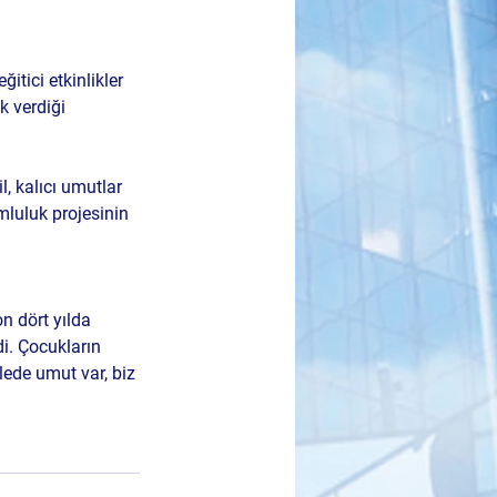
tici etkinlikler 
k verdiği 
, kalıcı umutlar 
luluk projesinin 
n dört yılda 
i. Çocukların 
ede umut var, biz 