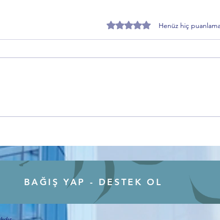
5 üzerinden 0 yıldız
Henüz hiç puanlama
Anadolu’nun Hafızası
Gemli
Kırşehir’den Dünyaya Açılıyor
Yoğun
Bursa
Keşfe
BAĞIŞ YAP - DESTEK OL
ıdır.