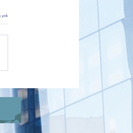
 yok
k Belediyesi Kültür Turları
 İlgi Görüyor: Kadınlar
’nın Tarihi Mirasını
diyor