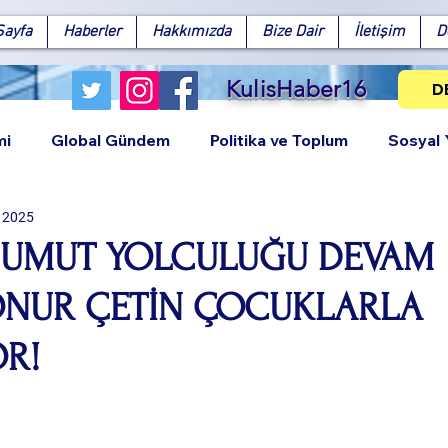
Sayfa
Haberler
Hakkımızda
Bize Dair
İletişim
D
KulisHaber16
D
mi
Global Gündem
Politika ve Toplum
Sosyal
 2025
 UMUT YOLCULUĞU DEVAM
ONUR ÇETİN ÇOCUKLARLA
Facebook
X (Twitter)
WhatsApp
LinkedIn
Pinterest
Bağlantıy
R!