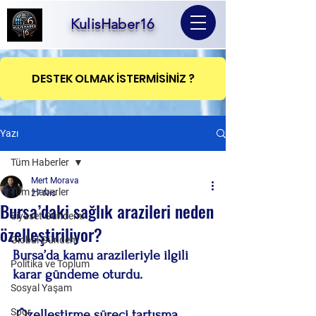
KulisHaber16
DESTEK OLMAK İSTERMİSİNİZ ?
Yazı
Tüm Haberler
Mert Morava
Tüm Haberler
27 Nis
Bursa’daki sağlık arazileri neden
Siyaset Gündemi
özelleştiriliyor?
Global Gündem
Bursa’da kamu arazileriyle ilgili 
Politika ve Toplum
karar gündeme oturdu.
Sosyal Yaşam
Spor
 Özelleştirme süreci tartışma 