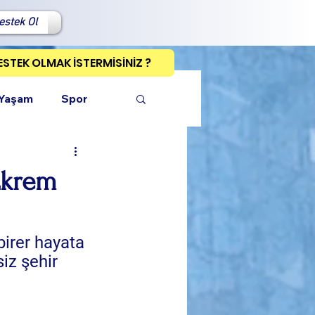
estek Ol
ESTEK OLMAK İSTERMİSİNİZ ?
 Yaşam
Spor
Ekrem
ı Kopyala
 birer hayata 
iz şehir 