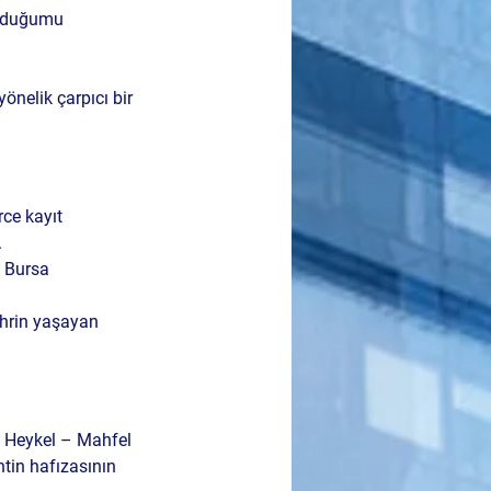
ulduğumu 
yönelik çarpıcı bir 
rce kayıt 
.
 Bursa 
ehrin yaşayan 
 
Heykel – Mahfel 
ntin hafızasının 