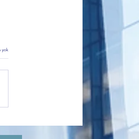
 yok
k Belediyesi Kültür Turları
 İlgi Görüyor: Kadınlar
’nın Tarihi Mirasını
diyor