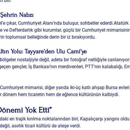
 biri.
 Şehrin Nabzı
el’e çıkar, Cumhuriyet Alanı’nda buluşur, sohbetler ederdi.Atatürk A
ye ve Defterdarlık gibi kurumlar, güçlü bir Cumhuriyet mimarisinin
in toplumsal belleğinde derin bir iz bırakıyordu.
tın Yolu: Tayyare’den Ulu Cami’ye
bölgeler nostaljiyle değil, adeta bir fotoğraf netliğiyle canlanıyo
çen gençler, İş Bankası’nın merdivenleri, PTT’nin kalabalığı, E
umhuriyet mimarisi, diğer yanda iki-üç katlı ahşap Bursa evleri
r dönem hem ticaretin hem de eğlence kültürünün kalbiydi.
Dönemi Yok Etti”
aki en trajik kırılma noktalarından biri, 
Kapalıçarşı yangını
 oldu
eğil, asırlık ticari kültürü de ateşe verdi.