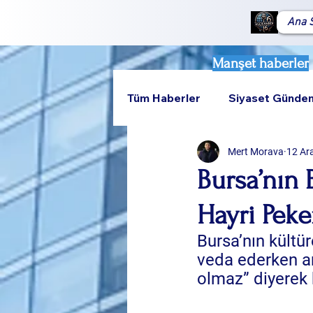
Ana 
Manşet haberler
Tüm Haberler
Siyaset Günde
Mert Morava
12 Ar
Teknoloji
Rumeli
Bursa’nın
Hayri Peke
Bursa’nın kültüre
veda ederken ar
olmaz” diyerek k