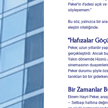
Peker’in ifadesi açık v
söyleyemem.”
Bu söz, yalnızca bir araş
eleştiri niteliğinde.
“Hafızalar Göç
Peker, uzun yıllardır ya
gerçekleştirdi. Ancak b
Yakın dönemde 
Hüsnü 
sinemasının duayenleri
Peker durumu şöyle özet
tanıkları bir bir giderke
Bir Zamanlar B
Ekrem Hayri Peker, araş
– Setbaşı hattına
 değin