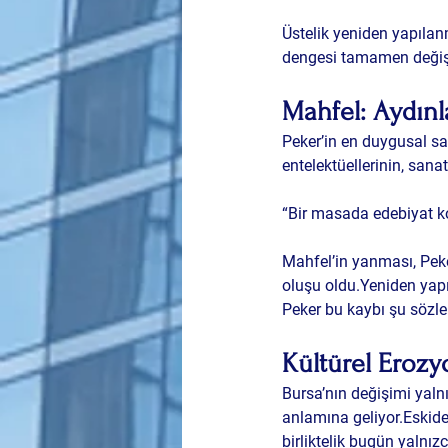
Üstelik yeniden yapıla
dengesi tamamen değişt
Mahfel: Aydınl
Peker’in en duygusal sat
entelektüellerinin, sana
“Bir masada edebiyat ko
Mahfel’in yanması, Peke
oluşu
 oldu.Yeniden yap
Peker bu kaybı şu sözlerl
Kültürel Erozyo
Bursa’nın değişimi yaln
anlamına geliyor.Eskide
birliktelik bugün yalnız