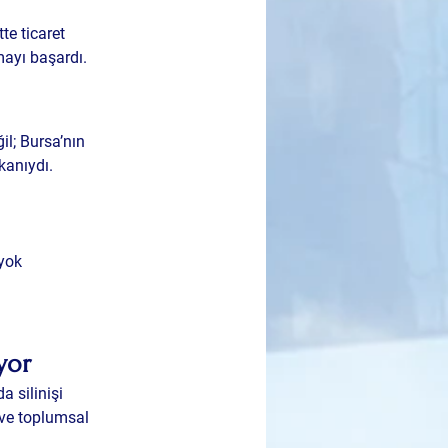
e ticaret 
ayı başardı.
il; Bursa’nın 
kanıydı.
yok 
yor
 silinişi 
 ve toplumsal 