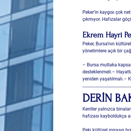
Peker’in kaygısı çok ne
çıkmıyor. Hafızalar göçü
Ekrem Hayri Pe
Peker, Bursa’nın kültür
yönetimlere açık bir ça
– Bursa mutlaka 
kapsam
desteklenmeli.– Hayatta 
yeniden yaşatılmalı.– K
DERİN BAK
Kentler yalnızca binalar
hafızası kayboldukça asl
Peki kültürel mirasın hı