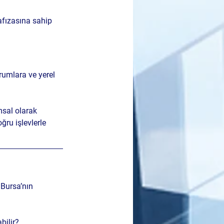
afızasına sahip 
rumlara ve yerel 
msal olarak 
ğru işlevlerle 
 Bursa’nın 
bilir?