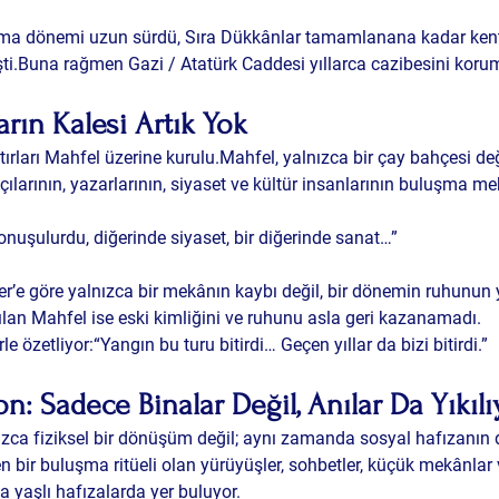
nma dönemi uzun sürdü, Sıra Dükkânlar tamamlanana kadar kentt
i.Buna rağmen Gazi / Atatürk Caddesi yıllarca cazibesini korum
arın Kalesi Artık Yok
ırları Mahfel üzerine kurulu.Mahfel, yalnızca bir çay bahçesi değ
tçılarının, yazarlarının, siyaset ve kültür insanlarının buluşma me
nuşulurdu, diğerinde siyaset, bir diğerinde sanat…”
r’e göre yalnızca bir mekânın kaybı değil, 
bir dönemin ruhunun 
ılan Mahfel ise eski kimliğini ve ruhunu asla geri kazanamadı.
e özetliyor:“Yangın bu turu bitirdi… Geçen yıllar da bizi bitirdi.”
n: Sadece Binalar Değil, Anılar Da Yıkılı
ızca fiziksel bir dönüşüm değil; aynı zamanda sosyal hafızanın da
n bir buluşma ritüeli olan yürüyüşler, sohbetler, küçük mekânlar
ca yaşlı hafızalarda yer buluyor.