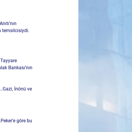
nıtı’nın 
 temsilcisiydi.
r:Tayyare 
mlak Bankası’nın 
…Gazi, İnönü ve 
.Peker’e göre bu 