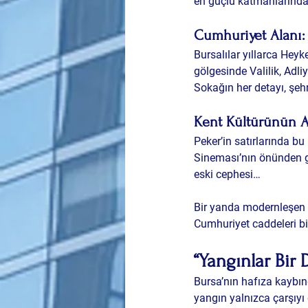
en güçlü katmanlarından
Cumhuriyet Alanı:
Bursalılar yıllarca Heyk
gölgesinde Valilik, Adli
Sokağın her detayı, şehr
Kent Kültürünün Al
Peker’in satırlarında bu 
Sineması’nın önünden ge
eski cephesi…
Bir yanda modernleşen C
Cumhuriyet caddeleri bi
“Yangınlar Bir 
Bursa’nın hafıza kaybınd
yangın yalnızca çarşıyı d