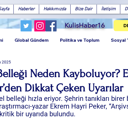
Sayfa
Haberler
Hakkımızda
Bize Dair
İletişim
D
KulisHaber16
D
mi
Global Gündem
Politika ve Toplum
Sosyal
a 2025
 Belleği Neden Kayboluyor? 
r’den Dikkat Çeken Uyarılar
Facebook
X (Twitter)
WhatsApp
LinkedIn
Pinterest
Bağlantıy
l belleği hızla eriyor. Şehrin tanıkları birer
aştırmacı-yazar Ekrem Hayri Peker, “Arşivs
ritik bir uyarıda bulundu.