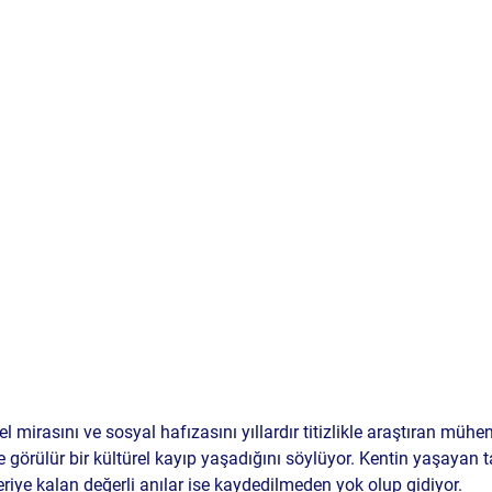
rel mirasını ve sosyal hafızasını yıllardır titizlikle araştıran mühe
e görülür bir kültürel kayıp yaşadığını söylüyor. Kentin yaşayan tan
riye kalan değerli anılar ise kaydedilmeden yok olup gidiyor.