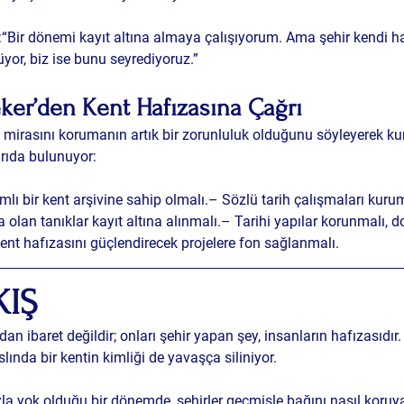
t:“Bir dönemi kayıt altına almaya çalışıyorum. Ama şehir kendi h
yor, biz ise bunu seyrediyoruz.”
ker’den Kent Hafızasına Çağrı
el mirasını korumanın artık bir zorunluluk olduğunu söyleyerek ku
ğrıda bulunuyor:
lı bir kent arşivine
 sahip olmalı.– Sözlü tarih çalışmaları kuru
olan tanıklar kayıt altına alınmalı.– Tarihi yapılar korunmalı, do
ent hafızasını güçlendirecek projelere fon sağlanmalı.
IŞ 
dan ibaret değildir; onları şehir yapan şey, insanların hafızasıdır.
ında bir kentin kimliği de yavaşça siliniyor. 
zla yok olduğu bir dönemde, şehirler geçmişle bağını nasıl koruya