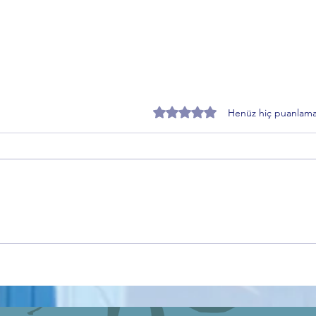
5 üzerinden 0 yıldız
Henüz hiç puanlama
Anadolu’nun Hafızası
Gemli
Kırşehir’den Dünyaya Açılıyor
Yoğun
Bursa
Keşfe