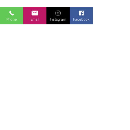
Phone
Email
Instagram
Facebook
Yorumlar
0.0 / 5 (0)
Yorum yapın ve puanlayın...