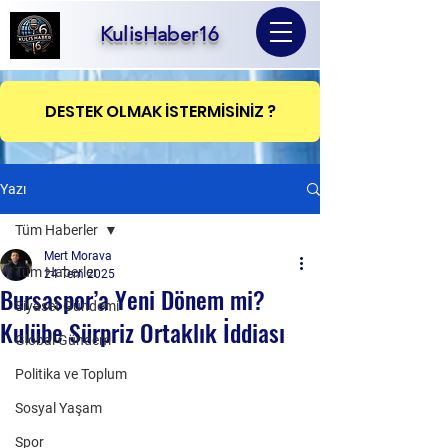
KulisHaber16
DESTEK OLMAK İSTERMİSİNİZ ?
Yazı
Tüm Haberler
Mert Morava
Tüm Haberler
24 Tem 2025
Bursaspor’a Yeni Dönem mi?
Siyaset Gündemi
Kulübe Sürpriz Ortaklık İddiası
Global Gündem
Politika ve Toplum
Sosyal Yaşam
Spor