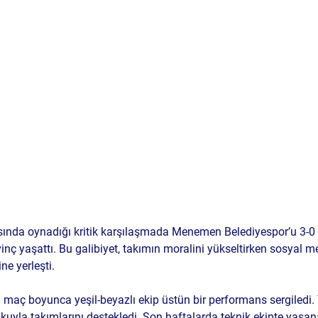
ında oynadığı kritik karşılaşmada Menemen Belediyespor’u 3-0
vinç yaşattı. Bu galibiyet, takımın moralini yükseltirken sosyal
ne yerleşti.
maç boyunca yeşil-beyazlı ekip üstün bir performans sergiledi.
şkuyla takımlarını destekledi. Son haftalarda teknik ekipte yaşan