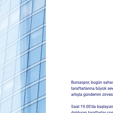
Bursaspor, bugün sahas
taraftarlarına büyük se
artışla gündemin zirvesi
Saat 19.00’da başlayan 
dolduran taraftarlar co