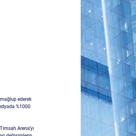
 mağlup ederek 
 medyada %1000 
 Timsah Arena’yı 
an değişimlerin 