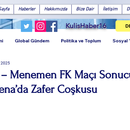
Sayfa
Haberler
Hakkımızda
Bize Dair
İletişim
D
KulisHaber16
D
mi
Global Gündem
Politika ve Toplum
Sosyal
i 2025
 – Menemen FK Maçı Sonucu
ena’da Zafer Coşkusu
Facebook
X (Twitter)
WhatsApp
LinkedIn
Pinterest
Bağlantıy