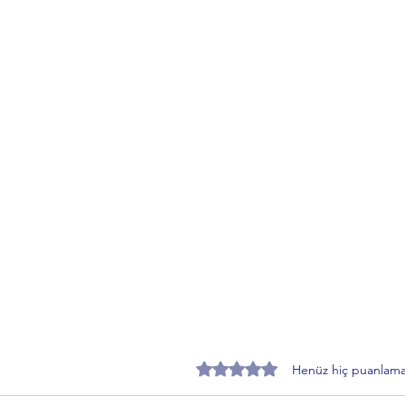
5 üzerinden 0 yıldız
Henüz hiç puanlama