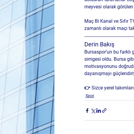
meyvesi olarak görülen 
Maç Bi Kanal ve Sıfır T
zamanlı olarak maçı tak
Derin Bakış 
Bursaspor’un bu farklı g
simgesi oldu. Bursa gibi
motivasyonunu doğrudan 
dayanışmayı güçlendiri
👉 
Sizce yerel takımları
Spor