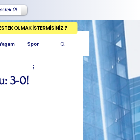
estek Ol
ESTEK OLMAK İSTERMİSİNİZ ?
 Yaşam
Spor
: 3-0!
ı Kopyala