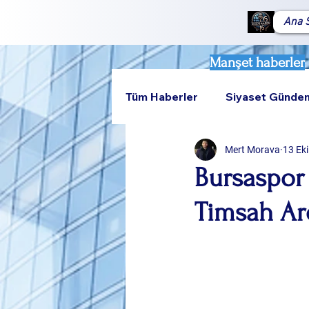
Ana 
Manşet haberler
Tüm Haberler
Siyaset Günde
Mert Morava
13 Ek
Teknoloji
Rumeli
Bursaspor
Timsah Ar