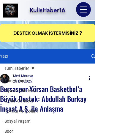
KulisHaber16
DESTEK OLMAK İSTERMİSİNİZ ?
Yazı
Tüm Haberler
Mert Morava
Tüm Haberler
28 Eyl 2025
Bursaspor Yörsan Basketbol’a
Siyaset Gündemi
Büyük Destek: Abdullah Burkay
Global Gündem
İnşaat A.Ş. ile Anlaşma
Politika ve Toplum
Sosyal Yaşam
Spor