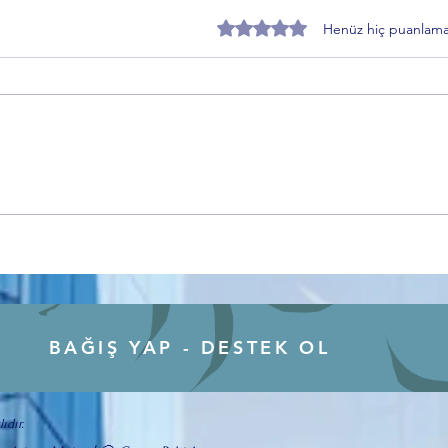
5 üzerinden 0 yıldız
Henüz hiç puanlama
BURULAŞ’ta Sular Durulmuyor
Burul
mu? Recep Altepe Dönemi
İşten
İsimleri Geri Mi Geldi?
Ne An
BAĞIŞ YAP - DESTEK OL
ıdır.