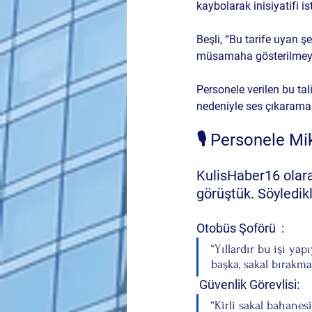
kaybolarak inisiyatifi is
Beşli, “Bu tarife uyan ş
müsamaha gösterilmeyec
Personele verilen bu ta
nedeniyle ses çıkaramadı
🎙️ Personele M
KulisHaber16 olara
görüştük. Söyledikl
Otobüs Şoförü  :
“Yıllardır bu işi ya
başka, sakal bırakma
Güvenlik Görevlisi:
“Kirli sakal bahanes