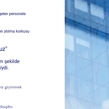
gelen personele 
ten atılma korkusu 
uz"
m şekilde 
iydi.
miz giyinmek 
disiplin 