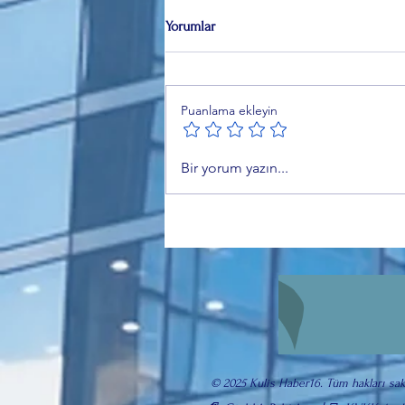
Yorumlar
Puanlama ekleyin
BURULAŞ’ta Şaibeli Müdür
Bir yorum yazın...
İddiası: ByLock İddiaları ve Terfi
Tartışması
© 2025 Kulis Haber16. Tüm hakları sakl