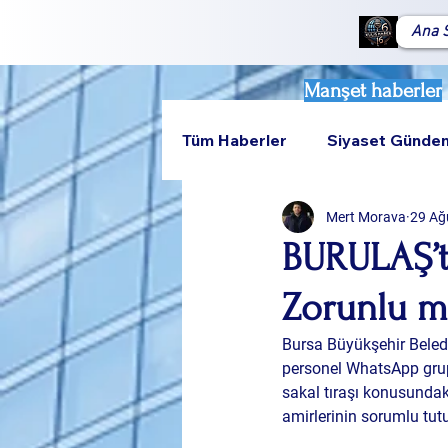
Ana 
Manşet haberler
Tüm Haberler
Siyaset Günde
Mert Morava
29 Ağ
Teknoloji
Rumeli
BURULAŞ’ta
Zorunlu m
Bursa Büyükşehir Belediy
personel WhatsApp grupla
sakal tıraşı konusundaki
amirlerinin sorumlu tutul