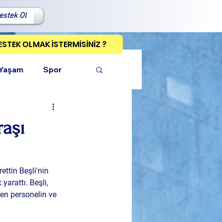
estek Ol
ESTEK OLMAK İSTERMİSİNİZ ?
 Yaşam
Spor
raşı
ı Kopyala
ettin Beşli'nin 
arattı. Beşli, 
len personelin ve 