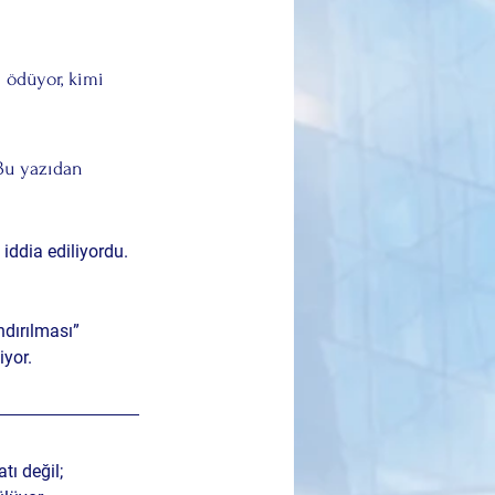
 ödüyor, kimi 
 Bu yazıdan 
iddia ediliyordu. 
andırılması
” 
iyor.
ı değil; 