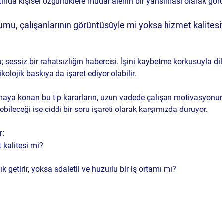
ltında kişisel özgürlüklere müdahalenin bir yansıması olarak gör
mu, çalışanlarının görüntüsüyle mi yoksa hizmet kalitesi
 sessiz bir rahatsızlığın habercisi. İşini kaybetme korkusuyla di
ikolojik baskıya da işaret ediyor olabilir.
maya konan bu tip kararların, uzun vadede çalışan motivasyonun
bileceği ise ciddi bir soru işareti olarak karşımızda duruyor.
r:
 kalitesi mi? 
getirir, yoksa adaletli ve huzurlu bir iş ortamı mı?