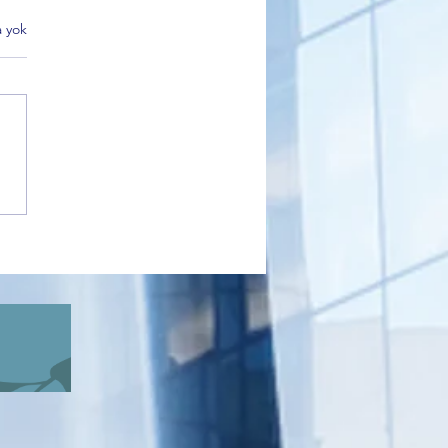
 yok
aş’ta neler Oluyor? “İftirayla
 Çıkarıldım” diyen Çalışan
latıyor?