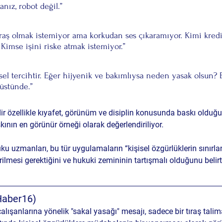
anız, robot değil.”
ıraş olmak istemiyor ama korkudan ses çıkaramıyor. Kimi kredi
Kimse işini riske atmak istemiyor.”
sel tercihtir. Eğer hijyenik ve bakımlıysa neden yasak olsun?
üstünde.”
 özellikle kıyafet, görünüm ve disiplin konusunda baskı olduğu 
ının en görünür örneği olarak değerlendiriliyor.
uku uzmanları, bu tür uygulamaların “
kişisel özgürlüklerin sınırl
lmesi gerektiğini ve 
hukuki zemininin tartışmalı
 olduğunu belirt
Haber16)
şanlarına yönelik "sakal yasağı" mesajı, sadece bir tıraş talimat