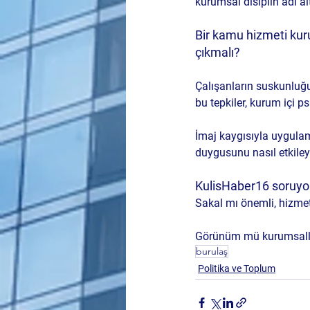
kurumsal disiplin adı a
Bir kamu hizmeti kuru
çıkmalı?
Çalışanların suskunluğu;
bu tepkiler, kurum içi ps
İmaj kaygısıyla uygula
duygusunu nasıl etkileye
KulisHaber16 soruyo
Sakal mı önemli, hizmet
Görünüm mü kurumsallık 
burulaş
Politika ve Toplum