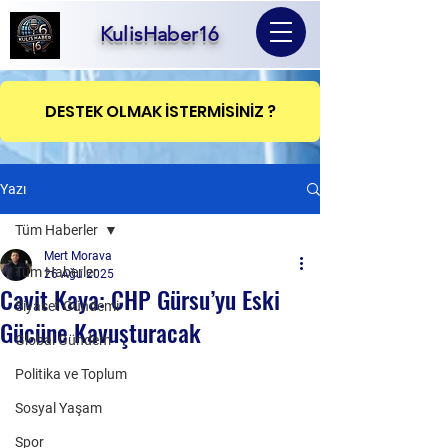
KulisHaber16
DESTEK OLMAK İSTERMİSİNİZ ?
Yazı
Tüm Haberler
Mert Morava
Tüm Haberler
26 Ağu 2025
Cavit Kaya: CHP Gürsu’yu Eski
Siyaset Gündemi
Gücüne Kavuşturacak
Global Gündem
Politika ve Toplum
Sosyal Yaşam
Spor