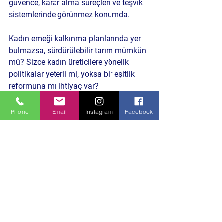
güvence, karar alma süreçleri ve teşvik 
sistemlerinde görünmez konumda.
Kadın emeği kalkınma planlarında yer 
bulmazsa, sürdürülebilir tarım mümkün 
mü? 
Sizce kadın üreticilere yönelik 
politikalar yeterli mi, yoksa bir eşitlik 
reformuna mı ihtiyaç var?
Politika ve Toplum
Phone
Email
Instagram
Facebook
Hepsini Gör
Son Yazılar