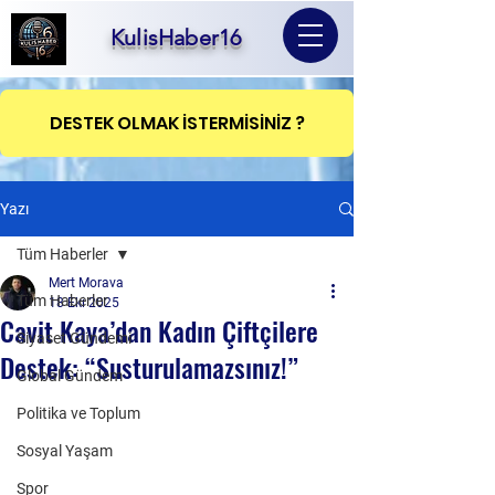
KulisHaber16
DESTEK OLMAK İSTERMİSİNİZ ?
Yazı
Tüm Haberler
Mert Morava
Tüm Haberler
18 Eki 2025
Cavit Kaya’dan Kadın Çiftçilere
Siyaset Gündemi
Destek: “Susturulamazsınız!”
Global Gündem
Politika ve Toplum
Sosyal Yaşam
Spor