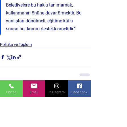
Belediyelere bu hakkı tanımamak, 
kalkınmanın önüne duvar örmektir. Bu 
yanlıştan dönülmeli, eğitime katkı 
sunan her kurum desteklenmelidir.”
Politika ve Toplum
Hepsini Gör
Son Yazılar
Phone
Email
Instagram
Facebook