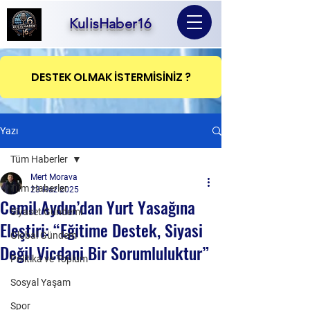
KulisHaber16
DESTEK OLMAK İSTERMİSİNİZ ?
Yazı
Tüm Haberler
Mert Morava
Tüm Haberler
23 Haz 2025
Cemil Aydın’dan Yurt Yasağına
Siyaset Gündemi
Eleştiri: “Eğitime Destek, Siyasi
Global Gündem
Değil Vicdani Bir Sorumluluktur”
Politika ve Toplum
Sosyal Yaşam
Spor