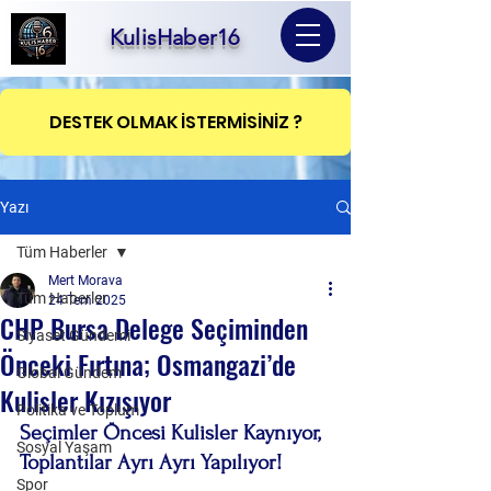
KulisHaber16
DESTEK OLMAK İSTERMİSİNİZ ?
Yazı
Tüm Haberler
Mert Morava
Tüm Haberler
24 Tem 2025
CHP Bursa Delege Seçiminden
Siyaset Gündemi
Önceki Fırtına; Osmangazi’de
Global Gündem
Kulisler Kızışıyor
Politika ve Toplum
Seçimler Öncesi Kulisler Kaynıyor, 
Sosyal Yaşam
Toplantılar Ayrı Ayrı Yapılıyor!
Spor