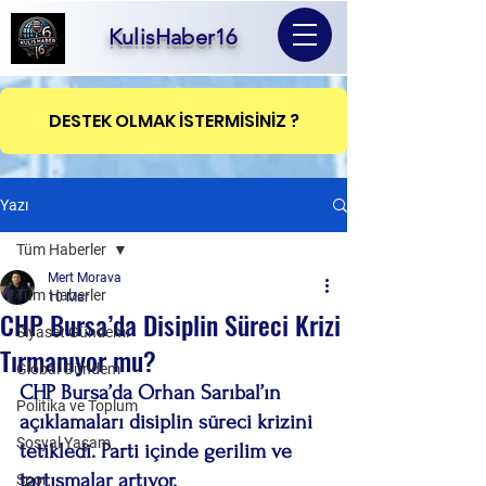
KulisHaber16
DESTEK OLMAK İSTERMİSİNİZ ?
Yazı
Tüm Haberler
Mert Morava
Tüm Haberler
10 Mar
CHP Bursa’da Disiplin Süreci Krizi
Siyaset Gündemi
Tırmanıyor mu?
Global Gündem
CHP Bursa’da Orhan Sarıbal’ın 
Politika ve Toplum
açıklamaları disiplin süreci krizini 
Sosyal Yaşam
tetikledi. Parti içinde gerilim ve 
tartışmalar artıyor.
Spor