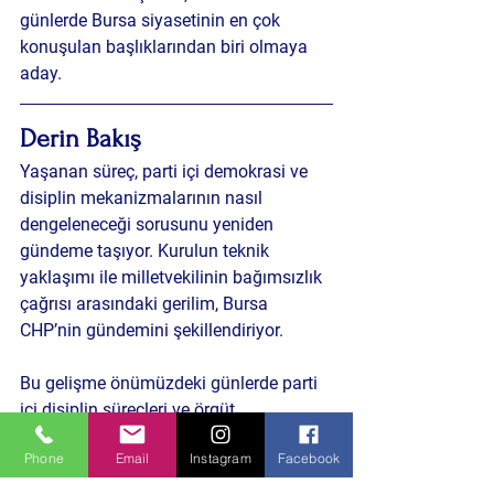
günlerde Bursa siyasetinin en çok 
konuşulan başlıklarından biri olmaya 
aday.
Derin Bakış 
Yaşanan süreç, parti içi demokrasi ve 
disiplin mekanizmalarının nasıl 
dengeleneceği sorusunu yeniden 
gündeme taşıyor. Kurulun teknik 
yaklaşımı ile milletvekilinin bağımsızlık 
çağrısı arasındaki gerilim, Bursa 
CHP’nin gündemini şekillendiriyor.
Bu gelişme önümüzdeki günlerde parti 
içi disiplin süreçleri ve örgüt 
bağımsızlığı açısından yeni tartışmaları 
Phone
Email
Instagram
Facebook
da beraberinde getirebilir.