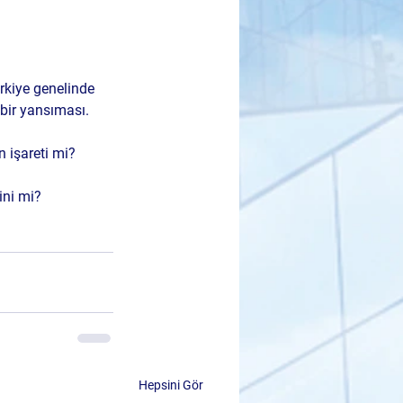
ürkiye genelinde 
 bir yansıması.
n işareti mi?
ini
 mi?
Hepsini Gör