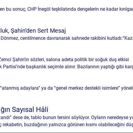
en bu sonuç, CHP İnegöl teşkilatında dengelerin ne kadar kırılg
uk, Şahin’den Sert Mesaj
Dönmez, centilmence davranarak sahnede rakibini kutladı:
“Kaz
mci Şahin’in sözleri, salona adeta politik bir soğuk duş etkisi 
Partisi’nde başkanlık seçimle alınır. Bazılarının yaptığı gibi kar
 “atanmış adaylara” ya da “genel merkez destekli isimlere” yöneli
ığın Sayısal Hâli
ndı” dese de, tablo bunun tersini söylüyor. Oyların neredeyse yarı
ç rekabetin, buzdağının yalnızca görünen kısmı olabileceğini dü