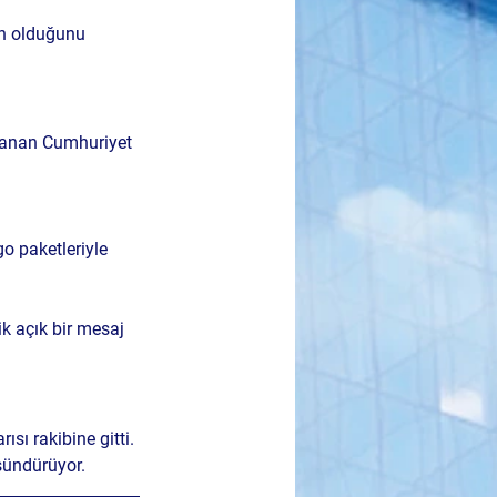
an olduğunu 
anan Cumhuriyet 
go paketleriyle 
k açık bir mesaj 
sı rakibine gitti. 
şündürüyor.