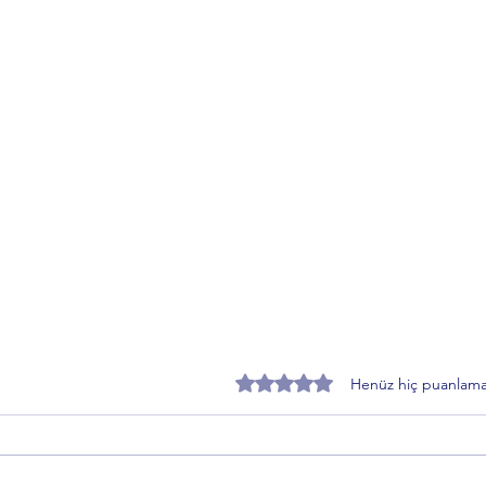
5 üzerinden 0 yıldız
Henüz hiç puanlama