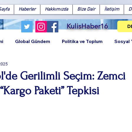
Sayfa
Haberler
Hakkımızda
Bize Dair
İletişim
D
KulisHaber16
D
mi
Global Gündem
Politika ve Toplum
Sosyal
 2025
'de Gerilimli Seçim: Zemci
“Kargo Paketi” Tepkisi
Facebook
X (Twitter)
WhatsApp
LinkedIn
Pinterest
Bağlantıy