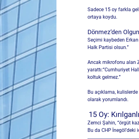
Sadece 15 oy farkla gel
ortaya koydu.
Dönmez’den Olgunl
Seçimi kaybeden Erkan 
Halk Partisi olsun.”
Ancak mikrofonu alan Ze
yarattı:
“Cumhuriyet Halk 
koltuk gelmez.”
Bu açıklama, kulislerde
olarak yorumlandı.
15 Oy: Kırılganl
Zemci Şahin, “örgüt kaza
Bu da CHP İnegöl’deki i