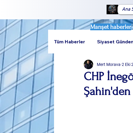
Ana 
Manşet haberler
Tüm Haberler
Siyaset Günde
Mert Morava
2 Eki
Teknoloji
Rumeli
CHP İnegöl
Şahin'den 