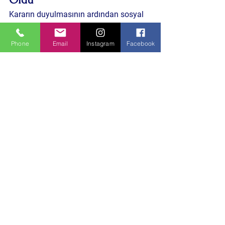
Kararın duyulmasının ardından sosyal 
medya platformlarında CHP ve kurultay 
başlıkları kısa sürede trend listelerine 
Phone
Email
Instagram
Facebook
girdi. Kullanıcıların bir bölümü kararı 
“hukuki süreç” olarak değerlendirirken, 
başka bir kesim ise bunun siyasi 
sonuçlarına dikkat çekti.
Özellikle “mutlak butlan” ifadesi sosyal 
medya kullanıcıları arasında en çok 
araştırılan başlıklardan biri oldu. 
Hukukçuların ve siyaset yorumcularının 
yaptığı paylaşımlar kısa sürede binlerce 
etkileşim aldı.
CHP seçmeninin nasıl bir refleks 
göstereceği ise önümüzdeki süreçte 
daha net ortaya çıkacak. Parti içindeki 