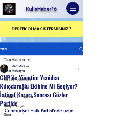
KulisHaber16
DESTEK OLMAK İSTERMİSİNİZ ?
Yazı
Tüm Haberler
Mert Morava
Tüm Haberler
21 May
CHP’de Yönetim Yeniden
Siyaset Gündemi
Kılıçdaroğlu Ekibine Mi Geçiyor?
Global Gündem
İstinaf Kararı Sonrası Gözler
Politika ve Toplum
Partide
Sosyal Yaşam
Cumhuriyet Halk Partisi’nde uzun 
Spor