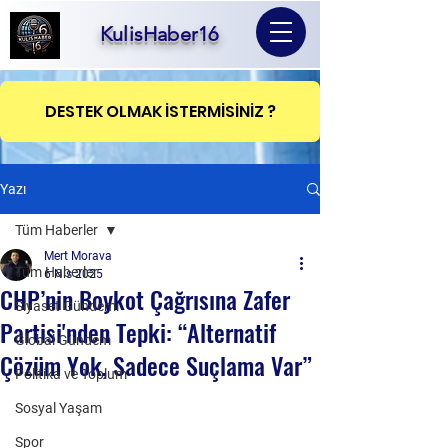
KulisHaber16
DESTEK OLMAK İSTERMİSİNİZ ?
Yazı
Tüm Haberler
Mert Morava
Tüm Haberler
6 Nis 2025
CHP’nin Boykot Çağrısına Zafer
Siyaset Gündemi
Partisi'nden Tepki: “Alternatif
Global Gündem
Çözüm Yok, Sadece Suçlama Var”
Politika ve Toplum
Sosyal Yaşam
Spor