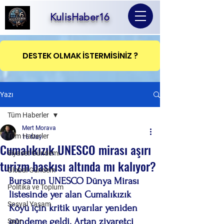
KulisHaber16
DESTEK OLMAK İSTERMİSİNİZ ?
Yazı
Tüm Haberler
Mert Morava
Tüm Haberler
16 May
Cumalıkızık UNESCO mirası aşırı
Siyaset Gündemi
turizm baskısı altında mı kalıyor?
Global Gündem
Bursa’nın UNESCO Dünya Mirası 
Politika ve Toplum
listesinde yer alan Cumalıkızık 
Sosyal Yaşam
Köyü için kritik uyarılar yeniden 
gündeme geldi. Artan ziyaretçi 
Spor