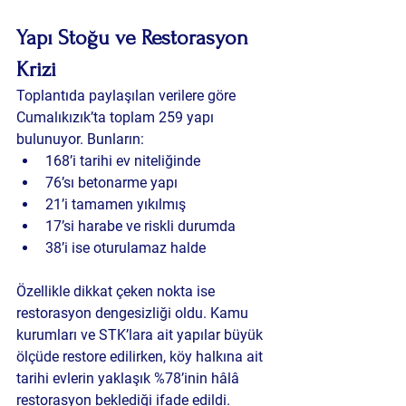
Yapı Stoğu ve Restorasyon 
Krizi
Toplantıda paylaşılan verilere göre 
Cumalıkızık’ta toplam 259 yapı 
bulunuyor. Bunların:
168’i tarihi ev niteliğinde
76’sı betonarme yapı
21’i tamamen yıkılmış
17’si harabe ve riskli durumda
38’i ise oturulamaz halde
Özellikle dikkat çeken nokta ise 
restorasyon dengesizliği oldu. Kamu 
kurumları ve STK’lara ait yapılar büyük 
ölçüde restore edilirken, köy halkına ait 
tarihi evlerin yaklaşık %78’inin hâlâ 
restorasyon beklediği ifade edildi.