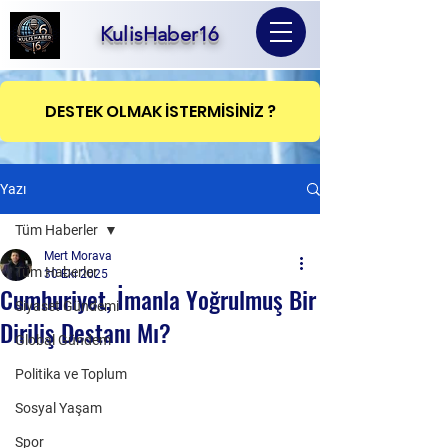
KulisHaber16
DESTEK OLMAK İSTERMİSİNİZ ?
Yazı
Tüm Haberler
Mert Morava
Tüm Haberler
30 Eki 2025
Cumhuriyet, İmanla Yoğrulmuş Bir
Siyaset Gündemi
Diriliş Destanı Mı?
Global Gündem
Politika ve Toplum
Sosyal Yaşam
Spor