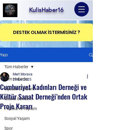
KulisHaber16
DESTEK OLMAK İSTERMİSİNİZ ?
Yazı
Tüm Haberler
Mert Morava
Tüm Haberler
29 Eki 2025
Cumhuriyet Kadınları Derneği ve
Siyaset Gündemi
Kültür Sanat Derneği’nden Ortak
Global Gündem
Proje Kararı
Politika ve Toplum
Sosyal Yaşam
Spor