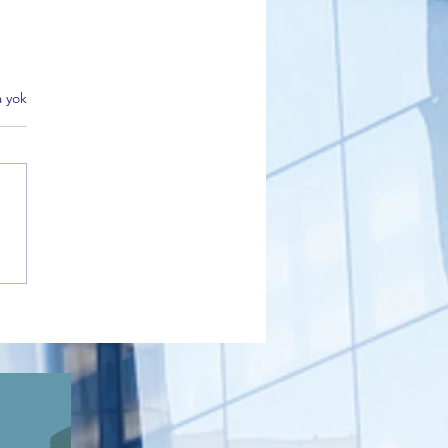
 yok
k Belediyesi Kültür Turları
 İlgi Görüyor: Kadınlar
’nın Tarihi Mirasını
diyor