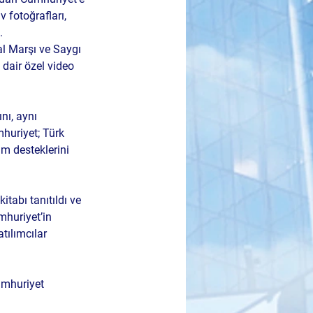
 fotoğrafları, 
.
al Marşı ve Saygı 
 dair özel video 
nı, aynı 
huriyet; Türk 
m desteklerini 
 kitabı tanıtıldı ve 
mhuriyet’in 
tılımcılar 
umhuriyet 