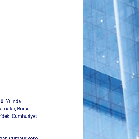
0. Yılında 
lamalar, Bursa 
deki 
Cumhuriyet 
dan Cumhuriyet’e 