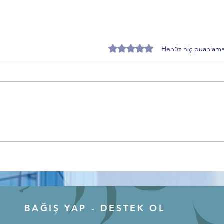
5 üzerinden 0 yıldız
Henüz hiç puanlama
Anadolu’nun Hafızası
Gemli
Kırşehir’den Dünyaya Açılıyor
Yoğun
Bursa
Keşfe
BAĞIŞ YAP - DESTEK OL