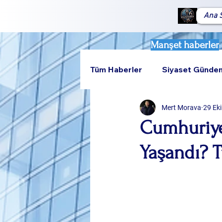
Ana 
Manşet haberler
Tüm Haberler
Siyaset Günde
Mert Morava
29 Ek
Teknoloji
Rumeli
Cumhuriyet
Yaşandı? T