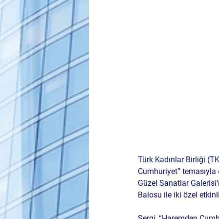
Türk Kadınlar Birliği (T
Cumhuriyet” temasıyla d
Güzel Sanatlar Galerisi’
Balosu
 ile iki özel etkin
Sergi, “Haremden Cumhu