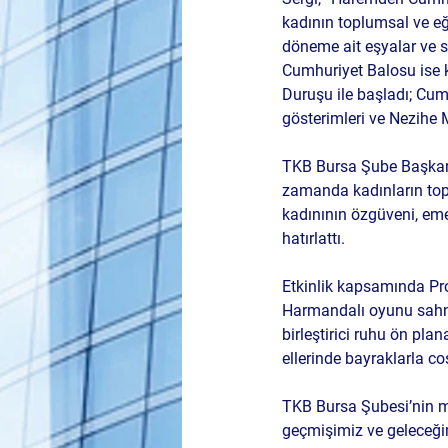
kadının toplumsal ve eği
döneme ait eşyalar ve s
Cumhuriyet Balosu ise ka
Duruşu ile başladı; Cumh
gösterimleri ve Nezihe 
TKB Bursa Şube Başkan
zamanda kadınların topl
kadınının özgüveni, emeğ
hatırlattı.
Etkinlik kapsamında 
Pr
Harmandalı oyunu sahnel
birleştirici ruhu ön plan
ellerinde bayraklarla co
TKB Bursa Şubesi’nin me
geçmişimiz ve geleceğim