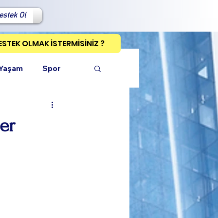
estek Ol
ESTEK OLMAK İSTERMİSİNİZ ?
 Yaşam
Spor
er
ı Kopyala