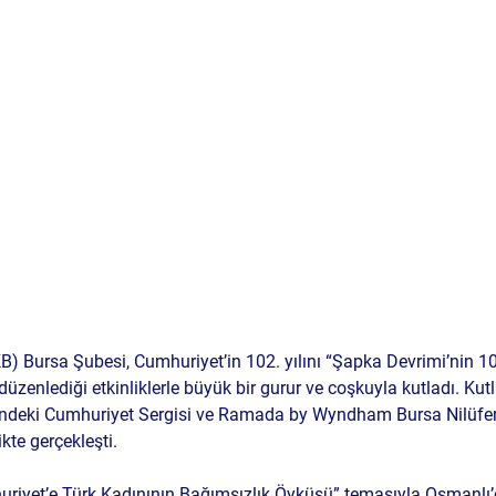
KB) Bursa Şubesi, Cumhuriyet’in 102. yılını “Şapka Devrimi’nin 10
üzenlediği etkinliklerle büyük bir gurur ve coşkuyla kutladı. Kut
ndeki 
Cumhuriyet Sergisi
 ve Ramada by Wyndham Bursa Nilüfer’
likte gerçekleşti.
riyet’e Türk Kadınının Bağımsızlık Öyküsü” temasıyla Osmanlı’