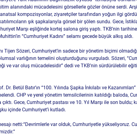
tim alanındaki mücadelesini görsellerle gözler önüne serdi. Arşiv
anatsal kompozisyonlar, ziyaretçiler tarafından yoğun ilgi gördü
tılımcıların şık şapkalarıyla görsel bir şölen sundu. Gece, İstikl
uriyet Marşı eşliğinde kortej salona giriş yaptı. TKB’nin tarihine
Muhittin’in “Cumhuriyet Kadını” selamı gecede büyük alkış aldı.
ı 
Tijen Sözeri
, Cumhuriyet’in sadece bir yönetim biçimi olmadığı
umsal varlığının temelini oluşturduğunu vurguladı. Sözeri, “Cum
i ve var oluş mücadelesidir” dedi ve TKB’nin sürdürülebilir eğiti
of. Dr. Betül Batır’ın “100. Yılında Şapka İnkılabı ve Kazanımları”
endi. CHP ve yerel yönetim temsilcilerinin katıldığı baloda, Cu
a çıktı. Gece, Cumhuriyet pastası ve 10. Yıl Marşı ile son buldu; ka
şku içinde Cumhuriyet’i kutladı.
sajı netti:
“Devrimlerle var olduk, Cumhuriyetle yükseliyoruz. C
izdir.”