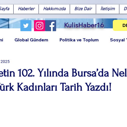
Sayfa
Haberler
Hakkımızda
Bize Dair
İletişim
D
KulisHaber16
D
mi
Global Gündem
Politika ve Toplum
Sosyal
i 2025
in 102. Yılında Bursa’da Nel
ürk Kadınları Tarih Yazdı!
Facebook
X (Twitter)
WhatsApp
LinkedIn
Pinterest
Bağlantıy