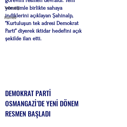
görevini resmen devraldı. Yeni 
yönetimle birlikte sahaya 
Teknoloji
indiklerini açıklayan Şahinalp, 
Rumeli
“Kurtuluşun tek adresi Demokrat 
Parti” diyerek iktidar hedefini açık 
şekilde ilan etti.
DEMOKRAT PARTİ 
OSMANGAZİ’DE YENİ DÖNEM 
RESMEN BAŞLADI