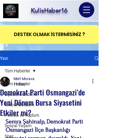
KulisHaber16
DESTEK OLMAK İSTERMİSİNİZ ?
Yazı
Tüm Haberler
Mert Morava
Tüm Haberler
11 May
Demokrat Parti Osmangazi’de
Siyaset Gündemi
Yeni Dönem Bursa Siyasetini
Global Gündem
Etkiler mi?
Politika ve Toplum
Semra Şahinalp, Demokrat Parti 
Sosyal Yaşam
Osmangazi İlçe Başkanlığı 
Spor