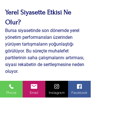
Yerel Siyasette Etkisi Ne 
Olur?
Bursa siyasetinde son dönemde yerel 
yönetim performansları üzerinden 
yürüyen tartışmaların yoğunlaştığı 
görülüyor. Bu süreçte muhalefet 
partilerinin saha çalışmalarını artırması, 
siyasi rekabetin de sertleşmesine neden 
oluyor.
Demokrat Parti’nin Osmangazi’de 
başlattığı yeni süreç, partinin Bursa’daki 
Phone
Email
Instagram
Facebook
görünürlüğünü artırabilir. Ancak bunun 
seçmen davranışına nasıl yansıyacağı, 
önümüzdeki dönemde yapılacak saha 
çalışmaları ve ortaya konacak projelerle 
şekillenecek.