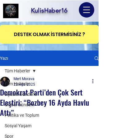
KulisHaber16
DESTEK OLMAK İSTERMİSİNİZ ?
Yazı
Tüm Haberler
Mert Morava
Tüm Haberler
22 Ağu 2025
Demokrat Parti’den Çok Sert
Siyaset Gündemi
Eleştiri; “Bozbey 16 Ayda Havlu
Global Gündem
Attı”
Politika ve Toplum
Sosyal Yaşam
Spor