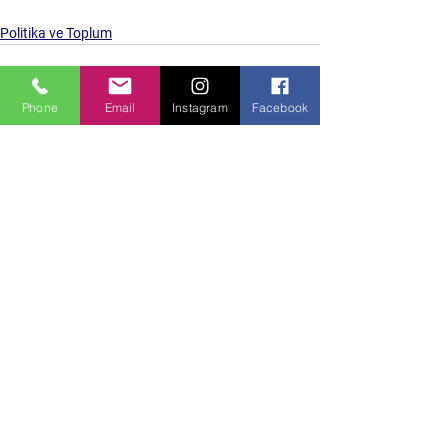
Politika ve Toplum
Phone
Email
Instagram
Facebook
Hepsini Gör
Son Yazılar