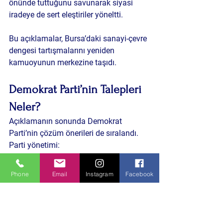
önünde tuttuğunu savunarak siyasi 
iradeye de sert eleştiriler yöneltti.
Bu açıklamalar, Bursa’daki sanayi-çevre 
dengesi tartışmalarını yeniden 
kamuoyunun merkezine taşıdı.
Demokrat Parti’nin Talepleri 
Neler?
Açıklamanın sonunda Demokrat 
Parti’nin çözüm önerileri de sıralandı.
Parti yönetimi:
sanayi tesislerinin arıtma 
sistemlerinin bağımsız 
Phone
Email
Instagram
Facebook
kuruluşlarca sürekli denetlenmesini,
dere yatağının temizlenmesini,
bataklık alanların kurutulmasını,
çevreyi kirleten firmalara ağır 