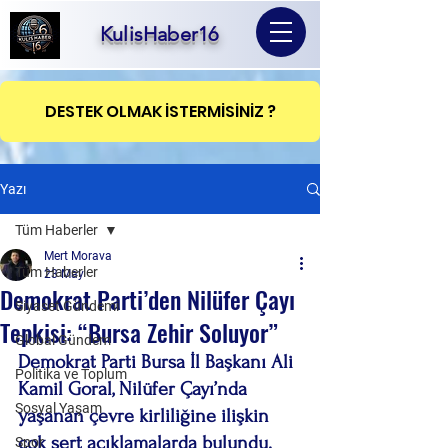
KulisHaber16
DESTEK OLMAK İSTERMİSİNİZ ?
Yazı
Tüm Haberler
Mert Morava
Tüm Haberler
23 May
Demokrat Parti’den Nilüfer Çayı
Siyaset Gündemi
Tepkisi: “Bursa Zehir Soluyor”
Global Gündem
Demokrat Parti Bursa İl Başkanı Ali 
Politika ve Toplum
Kamil Goral, Nilüfer Çayı’nda 
Sosyal Yaşam
yaşanan çevre kirliliğine ilişkin 
çok sert açıklamalarda bulundu. 
Spor