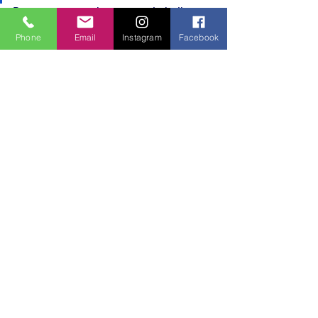
Bu sorunun cevabını zamanla halk 
verecek. Ama görünen o ki, umut 
Phone
Email
Instagram
Facebook
arayanlar için yeni bir sayfa açılmış 
durumda.
DEVA Partisi
Politika ve Toplum
Hepsini Gör
Son Yazılar