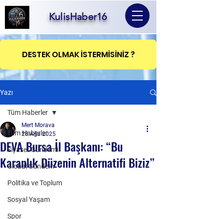
KulisHaber16
DESTEK OLMAK İSTERMİSİNİZ ?
Yazı
Tüm Haberler
Mert Morava
Tüm Haberler
28 Ağu 2025
DEVA Bursa İl Başkanı: “Bu
Siyaset Gündemi
Karanlık Düzenin Alternatifi Biziz”
Global Gündem
Politika ve Toplum
Sosyal Yaşam
Spor