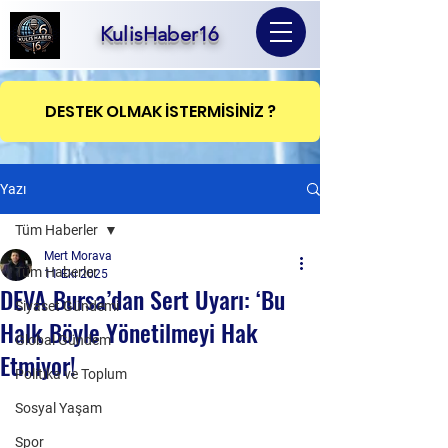
KulisHaber16
DESTEK OLMAK İSTERMİSİNİZ ?
Yazı
Tüm Haberler
Mert Morava
Tüm Haberler
11 Eki 2025
DEVA Bursa’dan Sert Uyarı: ‘Bu
Siyaset Gündemi
Halk Böyle Yönetilmeyi Hak
Global Gündem
Etmiyor!
Politika ve Toplum
Sosyal Yaşam
Spor