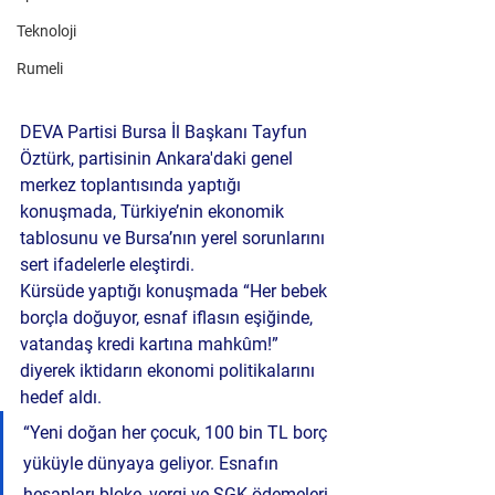
Teknoloji
Rumeli
DEVA Partisi Bursa İl Başkanı Tayfun 
Öztürk
, partisinin Ankara'daki genel 
merkez toplantısında yaptığı 
konuşmada, Türkiye’nin ekonomik 
tablosunu ve Bursa’nın yerel sorunlarını 
sert ifadelerle eleştirdi.
Kürsüde yaptığı konuşmada “Her bebek 
borçla doğuyor, esnaf iflasın eşiğinde, 
vatandaş kredi kartına mahkûm!” 
diyerek iktidarın ekonomi politikalarını 
hedef aldı.
“Yeni doğan her çocuk, 100 bin TL borç 
yüküyle dünyaya geliyor. Esnafın 
hesapları bloke, vergi ve SGK ödemeleri 