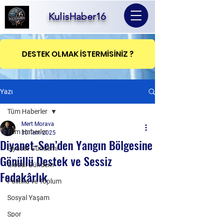
KulisHaber16
DESTEK OLMAK İSTERMİSİNİZ ?
Yazı
Tüm Haberler
Mert Morava
Tüm Haberler
30 Tem 2025
Diyanet-Sen’den Yangın Bölgesine
Siyaset Gündemi
Gönüllü Destek ve Sessiz
Global Gündem
Fedakârlık
Politika ve Toplum
Sosyal Yaşam
Spor