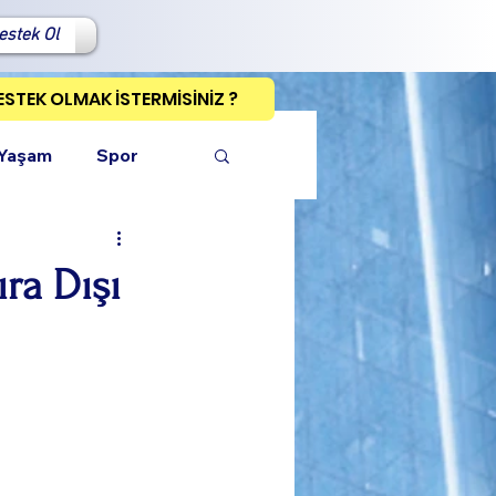
estek Ol
ESTEK OLMAK İSTERMİSİNİZ ?
 Yaşam
Spor
ra Dışı
ı Kopyala