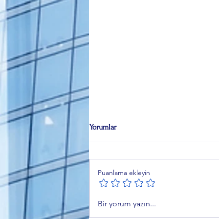
Yorumlar
Puanlama ekleyin
Mehmet Emir Aksoy’un yeni
Bir yorum yazın...
kitabı “Haganah’tan Mossad’a”