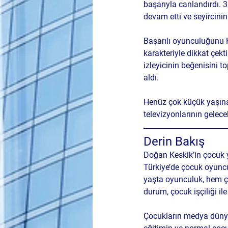
başarıyla canlandırdı. 
devam etti ve seyircinin
Başarılı oyunculuğunu 
karakteriyle dikkat çek
izleyicinin beğenisini t
aldı.
Henüz çok küçük yaşına 
televizyonlarının gelecek
Derin Bakış
Doğan Keskik’in çocuk 
Türkiye’de çocuk oyuncu
yaşta oyunculuk, hem ço
durum, çocuk işçiliği il
Çocukların medya dünyas