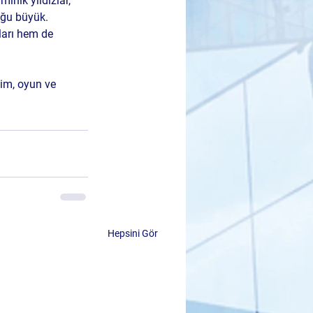
inik yıldızlar, 
uğu büyük. 
ları hem de 
tim, oyun ve 
Hepsini Gör