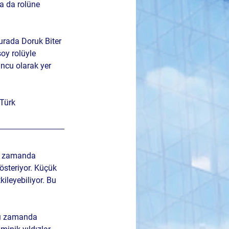
a da rolüne 
urada Doruk Biter 
oy rolüyle 
uncu olarak yer 
Türk 
nı zamanda 
österiyor. Küçük 
ileyebiliyor. Bu 
nı zamanda 