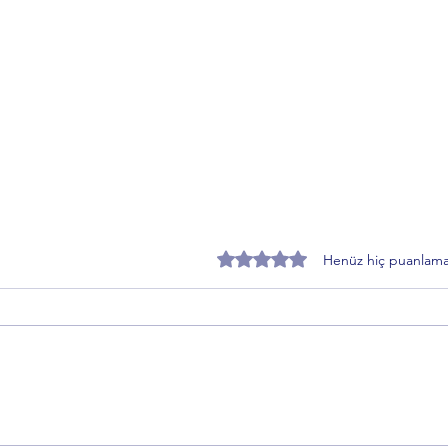
5 üzerinden 0 yıldız
Henüz hiç puanlama
Anadolu’nun Hafızası
Gemli
Kırşehir’den Dünyaya Açılıyor
Yoğun