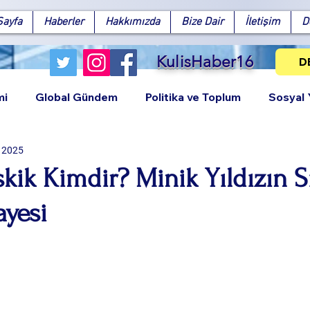
Sayfa
Haberler
Hakkımızda
Bize Dair
İletişim
D
KulisHaber16
D
mi
Global Gündem
Politika ve Toplum
Sosyal
l 2025
ik Kimdir? Minik Yıldızın Sı
ayesi
Facebook
X (Twitter)
WhatsApp
LinkedIn
Pinterest
Bağlantıy