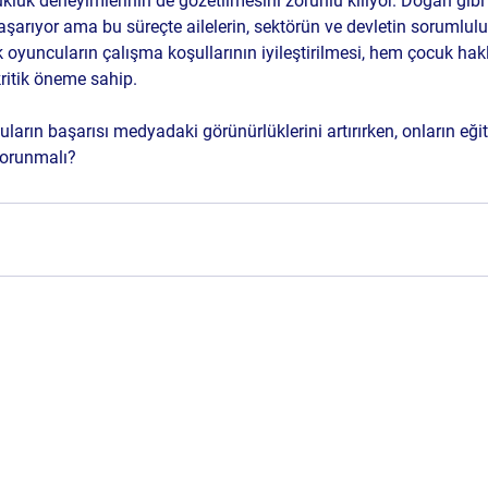
luk deneyimlerinin de gözetilmesini zorunlu kılıyor. Doğan gibi m
şarıyor ama bu süreçte ailelerin, sektörün ve devletin sorumlul
oyuncuların çalışma koşullarının iyileştirilmesi, hem çocuk hak
 kritik öneme sahip.
ların başarısı medyadaki görünürlüklerini artırırken, onların eği
korunmalı?