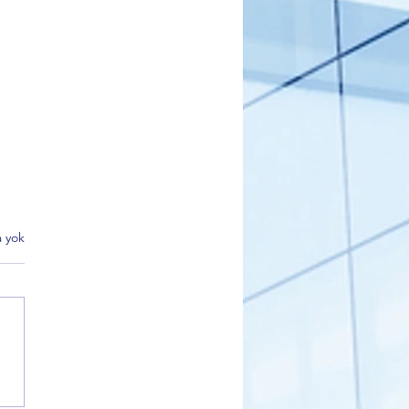
 yok
k Belediyesi Kültür Turları
 İlgi Görüyor: Kadınlar