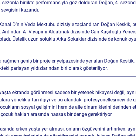
3. sezonla birlikte performansıyla göz dolduran Doğan, 4. sezond
 sevgisini kazandı.
Kanal D’nin Veda Mektubu dizisiyle taçlandıran Doğan Keskik, b
ti. Ardından ATV yapımı Aldatmak dizisinde Can Kaşifoğlu Yeners
opladı. Üstelik uzun soluklu Arka Sokaklar dizisinde de konuk oy
rağmen geniş bir projeler yelpazesinde yer alan Doğan Keskik, 
teki parlayan yıldızlarından biri olarak gösteriliyor.
yaşta ekranda görünmesi sadece bir yetenek hikayesi değil, ay
lara yönelik artan ilgiyi ve bu alandaki profesyonelleşmeyi de g
cukların sosyal gelişimini hem de aile dinamiklerini derinden etk
e çocuk hakları arasında hassas bir denge gerektiriyor.
ında erken yaşta yer alması, onların özgüvenini artırırken; ay