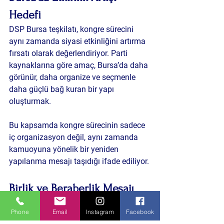
Hedefi
DSP Bursa teşkilatı, kongre sürecini 
aynı zamanda siyasi etkinliğini artırma 
fırsatı olarak değerlendiriyor. Parti 
kaynaklarına göre amaç, Bursa’da daha 
görünür, daha organize ve seçmenle 
daha güçlü bağ kuran bir yapı 
oluşturmak.
Bu kapsamda kongre sürecinin sadece 
iç organizasyon değil, aynı zamanda 
kamuoyuna yönelik bir yeniden 
yapılanma mesajı taşıdığı ifade ediliyor.
Birlik ve Beraberlik Mesajı
Mehmet Seskır, parti içi birlik ve 
Phone
Email
Instagram
Facebook
dayanışmanın altını çizerek DSP’nin 