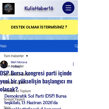
KulisHaber16
DESTEK OLMAK İSTERMİSİNİZ ?
Yazı
Tüm Haberler
Mert Morava
Tüm Haberler
16 May
DSP Bursa kongresi parti içinde
Siyaset Gündemi
yeni bir yükselişin başlangıcı mı
Global Gündem
olacak?
Politika ve Toplum
Demokratik Sol Parti (DSP) Bursa 
Sosyal Yaşam
teşkilatı, 13 Haziran 2026’da 
Spor